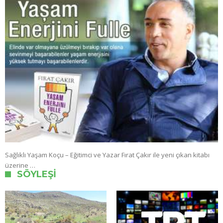
Sağlıklı Yaşam Koçu – Eğitimci ve Yazar Fırat Çakır ile yeni çıkan kitabı
üzerine …
SÖYLEŞI