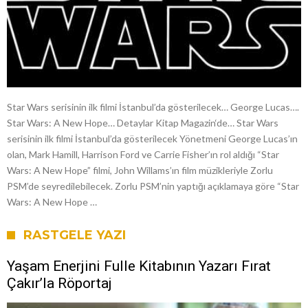
Star Wars serisinin ilk filmi İstanbul’da gösterilecek… George Lucas….
Star Wars: A New Hope… Detaylar Kitap Magazin‘de… Star Wars
serisinin ilk filmi İstanbul’da gösterilecek Yönetmeni George Lucas’ın
olan, Mark Hamill, Harrison Ford ve Carrie Fisher’ın rol aldığı “Star
Wars: A New Hope” filmi, John Willams’ın film müzikleriyle Zorlu
PSM’de seyredilebilecek. Zorlu PSM’nin yaptığı açıklamaya göre “Star
Wars: A New Hope …
RASTGELE YAZI
Yaşam Enerjini Fulle Kitabının Yazarı Fırat
Çakır’la Röportaj