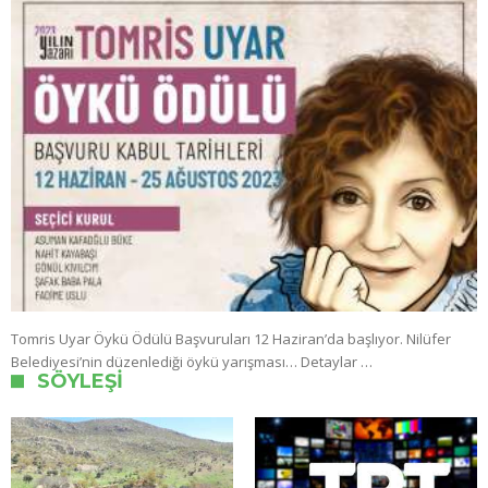
Tomris Uyar Öykü Ödülü Başvuruları 12 Haziran’da başlıyor. Nilüfer
Belediyesi’nin düzenlediği öykü yarışması… Detaylar …
SÖYLEŞI