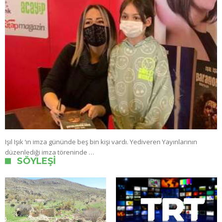
Işıl Işık ‘ın imza gününde beş bin kişi vardı. Yediveren Yayınlarının
düzenlediği imza töreninde …
SÖYLEŞI