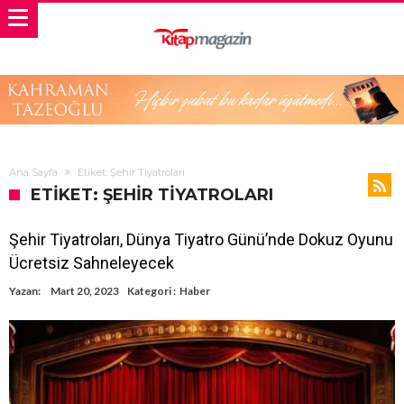
Ana Sayfa
Etiket: Şehir Tiyatroları
ETIKET: ŞEHIR TIYATROLARI
Şehir Tiyatroları, Dünya Tiyatro Günü’nde Dokuz Oyunu
Ücretsiz Sahneleyecek
Yazan:
Mart 20, 2023
Kategori :
Haber