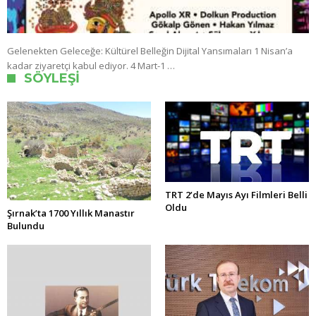
Gelenekten Geleceğe: Kültürel Belleğin Dijital Yansımaları 1 Nisan’a
kadar ziyaretçi kabul ediyor. 4 Mart-1 …
SÖYLEŞI
TRT 2’de Mayıs Ayı Filmleri Belli
Oldu
Şırnak’ta 1700 Yıllık Manastır
Bulundu