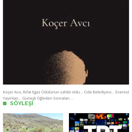
Koçer Avcı, Rıfat Ilgaz Ödülünün sahibi oldu… Cide Belediyesi… Everest
Yayınları… Güneşli Öğleden Sonraları …
SÖYLEŞI