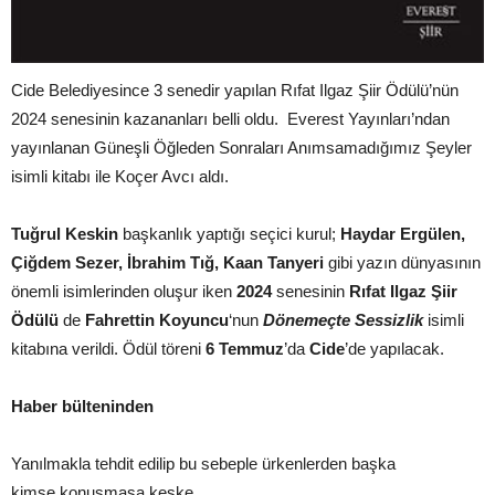
Cide Belediyesince 3 senedir yapılan Rıfat Ilgaz Şiir Ödülü’nün
2024 senesinin kazananları belli oldu. Everest Yayınları’ndan
yayınlanan Güneşli Öğleden Sonraları Anımsamadığımız Şeyler
isimli kitabı ile Koçer Avcı aldı.
Tuğrul Keskin
başkanlık yaptığı seçici kurul;
Haydar Ergülen,
Çiğdem Sezer, İbrahim Tığ, Kaan Tanyeri
gibi yazın dünyasının
önemli isimlerinden oluşur iken
2024
senesinin
Rıfat Ilgaz Şiir
Ödülü
de
Fahrettin Koyuncu
‘nun
Dönemeçte Sessizlik
isimli
kitabına verildi. Ödül töreni
6 Temmuz
’da
Cide
’de yapılacak.
Haber bülteninden
Yanılmakla tehdit edilip bu sebeple ürkenlerden başka
kimse konuşmasa keşke.