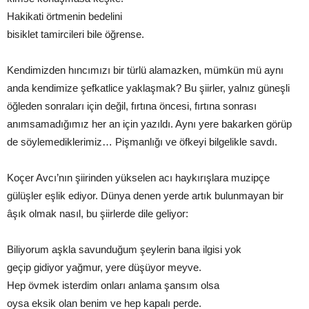
Hakikati örtmenin bedelini
bisiklet tamircileri bile öğrense.
Kendimizden hıncımızı bir türlü alamazken, mümkün mü aynı
anda kendimize şefkatlice yaklaşmak? Bu şiirler, yalnız güneşli
öğleden sonraları için değil, fırtına öncesi, fırtına sonrası
anımsamadığımız her an için yazıldı. Aynı yere bakarken görüp
de söylemediklerimiz… Pişmanlığı ve öfkeyi bilgelikle savdı.
Koçer Avcı’nın şiirinden yükselen acı haykırışlara muzipçe
gülüşler eşlik ediyor. Dünya denen yerde artık bulunmayan bir
âşık olmak nasıl, bu şiirlerde dile geliyor:
Biliyorum aşkla savunduğum şeylerin bana ilgisi yok
geçip gidiyor yağmur, yere düşüyor meyve.
Hep övmek isterdim onları anlama şansım olsa
oysa eksik olan benim ve hep kapalı perde.