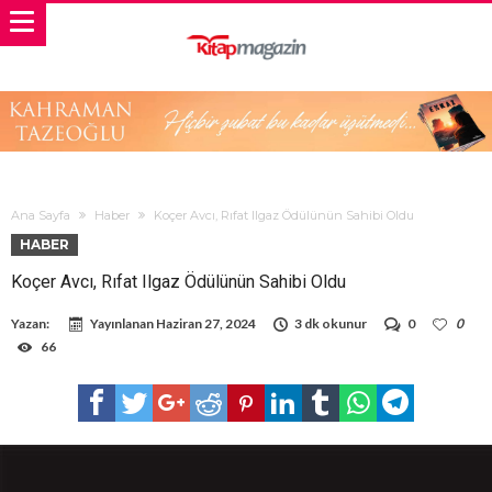
Ana Sayfa
Haber
Koçer Avcı, Rıfat Ilgaz Ödülünün Sahibi Oldu
HABER
Koçer Avcı, Rıfat Ilgaz Ödülünün Sahibi Oldu
Yazan:
Yayınlanan
Haziran 27, 2024
3 dk okunur
0
0
66