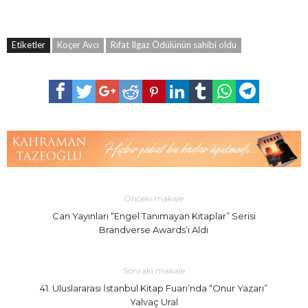
Etiketler
Koçer Avcı
Rıfat Ilgaz Ödülünün sahibi oldu
Önceki makale
Can Yayınları “Engel Tanımayan Kitaplar” Serisi
Brandverse Awards’ı Aldı
Sonraki makale
41. Uluslararası İstanbul Kitap Fuarı’nda “Onur Yazarı”
Yalvaç Ural