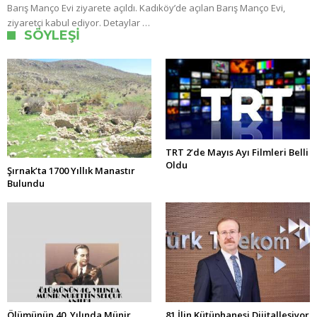
Barış Manço Evi ziyarete açıldı. Kadıköy’de açılan Barış Manço Evi,
ziyaretçi kabul ediyor. Detaylar …
SÖYLEŞI
TRT 2’de Mayıs Ayı Filmleri Belli
Oldu
Şırnak’ta 1700 Yıllık Manastır
Bulundu
Ölümünün 40. Yılında Münir
81 İlin Kütüphanesi Dijitalleşiyor