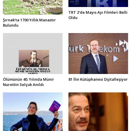
TRT 2’de Mayıs Ayı Filmleri Belli
Oldu
Şırnak’ta 1700 Yıllık Manastır
Bulundu
Ölümünün 40. Yılında Münir
81 İlin Kütüphanesi Dijitalleşiyor
Nurettin Selçuk Anıldı