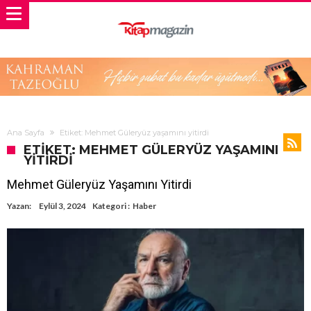
Ana Sayfa
Etiket: Mehmet Güleryüz yaşamını yitirdi
ETIKET: MEHMET GÜLERYÜZ YAŞAMINI
YITIRDI
Mehmet Güleryüz Yaşamını Yitirdi
Yazan:
Eylül 3, 2024
Kategori :
Haber