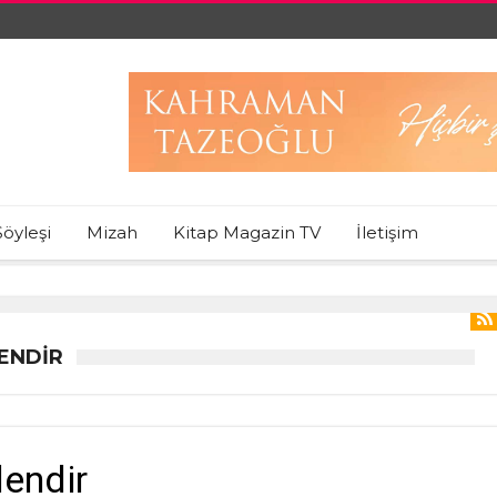
Söyleşi
Mizah
Kitap Magazin TV
İletişim
ENDIR
endir