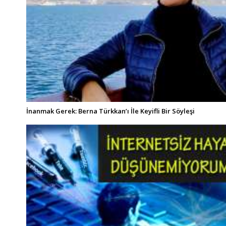
İnanmak Gerek: Berna Türkkan’ı İle Keyifli Bir Söyleşi