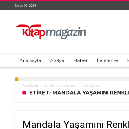
Nisan 02, 2026
Ana Sayfa
Atölye
Haber
İnceleme
Ana Sayfa
Etiket: Mandala Yaşamını Renklendir
ETIKET: MANDALA YAŞAMINI RENKL
Mandala Yaşamını Renkl