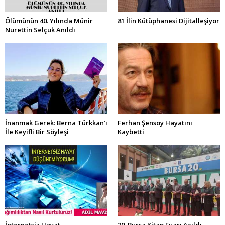
Ölümünün 40. Yılında Münir
81 İlin Kütüphanesi Dijitalleşiyor
Nurettin Selçuk Anıldı
İnanmak Gerek: Berna Türkkan’ı
Ferhan Şensoy Hayatını
İle Keyifli Bir Söyleşi
Kaybetti
İnternetsiz Hayat
20. Bursa Kitap Fuarı Açıldı