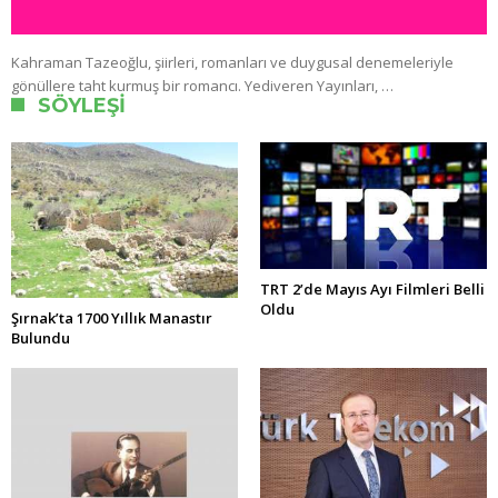
Kahraman Tazeoğlu, şiirleri, romanları ve duygusal denemeleriyle
gönüllere taht kurmuş bir romancı. Yediveren Yayınları, …
SÖYLEŞI
TRT 2’de Mayıs Ayı Filmleri Belli
Oldu
Şırnak’ta 1700 Yıllık Manastır
Bulundu