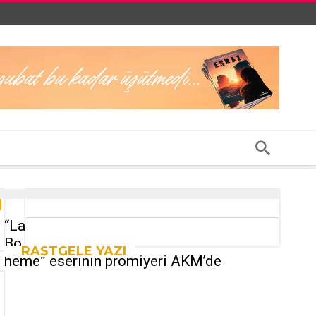
“La
Bo
RASTGELE YAZI
heme” eserinin prömiyeri AKM’de