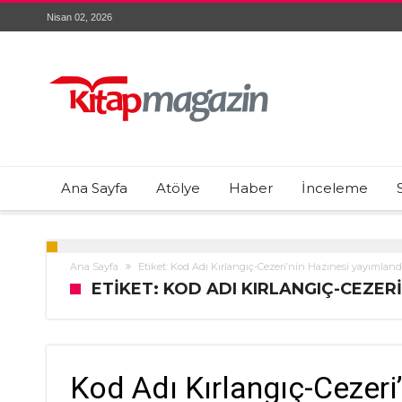
Nisan 02, 2026
Ana Sayfa
Atölye
Haber
İnceleme
Ana Sayfa
Etiket: Kod Adı Kırlangıç-Cezeri’nin Hazinesi yayımland
ETIKET: KOD ADI KIRLANGIÇ-CEZERI
Kod Adı Kırlangıç-Cezeri