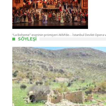
“La Boheme” eserinin prömiyeri AKM’de… İstanbul Devlet Opera 
SÖYLEŞI