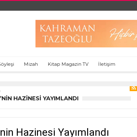
Söyleşi
Mizah
Kitap Magazin TV
İletişim
ı
’NIN HAZINESI YAYIMLANDI
’nin Hazinesi Yayımlandı