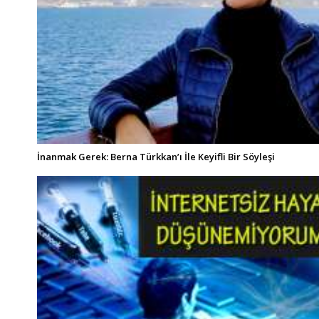
İnanmak Gerek: Berna Türkkan’ı İle Keyifli Bir Söyleşi