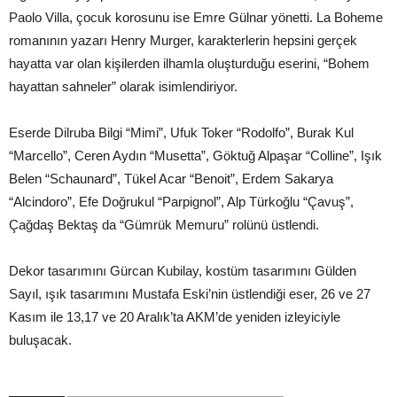
Paolo Villa, çocuk korosunu ise Emre Gülnar yönetti. La Boheme
romanının yazarı Henry Murger, karakterlerin hepsini gerçek
hayatta var olan kişilerden ilhamla oluşturduğu eserini, “Bohem
hayattan sahneler” olarak isimlendiriyor.
Eserde Dilruba Bilgi “Mimi”, Ufuk Toker “Rodolfo”, Burak Kul
“Marcello”, Ceren Aydın “Musetta”, Göktuğ Alpaşar “Colline”, Işık
Belen “Schaunard”, Tükel Acar “Benoit”, Erdem Sakarya
“Alcindoro”, Efe Doğrukul “Parpignol”, Alp Türkoğlu “Çavuş”,
Çağdaş Bektaş da “Gümrük Memuru” rolünü üstlendi.
Dekor tasarımını Gürcan Kubilay, kostüm tasarımını Gülden
Sayıl, ışık tasarımını Mustafa Eski’nin üstlendiği eser, 26 ve 27
Kasım ile 13,17 ve 20 Aralık’ta AKM’de yeniden izleyiciyle
buluşacak.