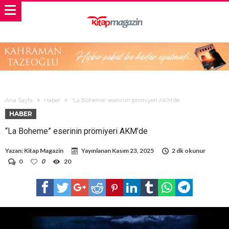
Ana Sayfa
Haber
“La Boheme” eserinin prömiyeri AKM’de
HABER
“La Boheme” eserinin prömiyeri AKM’de
Yazan:
Kitap Magazin
Yayınlanan
Kasım 23, 2025
2 dk okunur
0
0
20