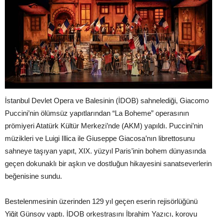
İstanbul Devlet Opera ve Balesinin (İDOB) sahnelediği, Giacomo
Puccini’nin ölümsüz yapıtlarından “La Boheme” operasının
prömiyeri Atatürk Kültür Merkezi’nde (AKM) yapıldı. Puccini’nin
müzikleri ve Luigi Illica ile Giuseppe Giacosa’nın librettosunu
sahneye taşıyan yapıt, XIX. yüzyıl Paris’inin bohem dünyasında
geçen dokunaklı bir aşkın ve dostluğun hikayesini sanatseverlerin
beğenisine sundu.
Bestelenmesinin üzerinden 129 yıl geçen eserin rejisörlüğünü
Yiğit Günsoy yaptı. İDOB orkestrasını İbrahim Yazıcı, koroyu