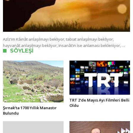
Azîz’im Kâinât anlaşılmayı bekliyor, tabiat anlaşılmayı bekliyor,
hayvanât anlaşılmayı bekliyor, insanât’ın ise anlaması bekleniyor, …
SÖYLEŞI
TRT 2’de Mayıs Ayı Filmleri Belli
Oldu
Şırnak’ta 1700 Yıllık Manastır
Bulundu