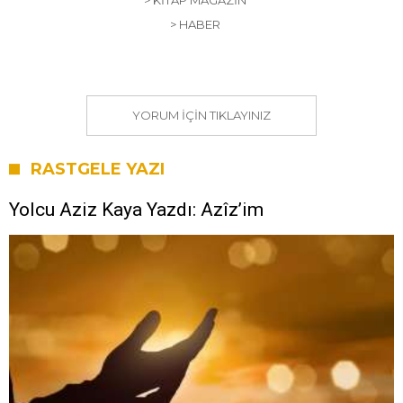
> KITAP MAGAZIN
> HABER
YORUM IÇIN TIKLAYINIZ
RASTGELE YAZI
Yolcu Aziz Kaya Yazdı: Azîz’im