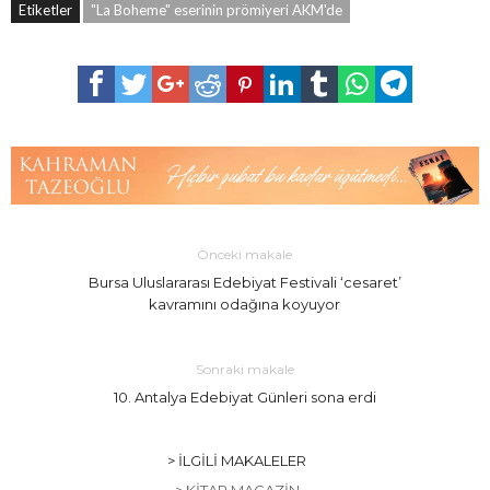
Etiketler
"La Boheme" eserinin prömiyeri AKM'de
Önceki makale
Bursa Uluslararası Edebiyat Festivali ‘cesaret’
kavramını odağına koyuyor
Sonraki makale
10. Antalya Edebiyat Günleri sona erdi
> İLGILI MAKALELER