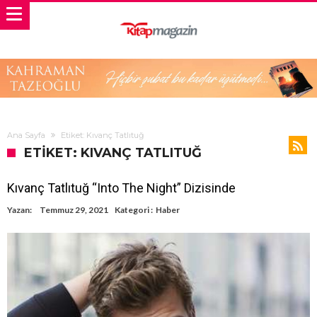
Ana Sayfa
Etiket: Kıvanç Tatlıtuğ
ETIKET: KIVANÇ TATLITUĞ
Kıvanç Tatlıtuğ “Into The Night” Dizisinde
Yazan:
Temmuz 29, 2021
Kategori :
Haber