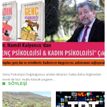
Genç Psikolojisi Doğduğumuz andan itibaren; hatta daha doğmadan
evvel de bizi mutlu kılacak yegane …
SÖYLEŞI