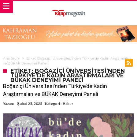
Ana Sayfa
Etiket: Boğaziçi Üniversitesi’nden Türkiye’de Kadın Araştırmaları
ve BÜKAK Deneyimi Paneli
ETIKET: BOĞAZIÇI ÜNIVERSITESI’NDEN
TÜRKIYE’DE KADIN ARAŞTIRMALARI VE
BÜKAK DENEYIMI PANELI
Boğaziçi Üniversitesi’nden Türkiye’de Kadın
Araştırmaları ve BÜKAK Deneyimi Paneli
Yazan:
Şubat 25, 2025
Kategori :
Haber