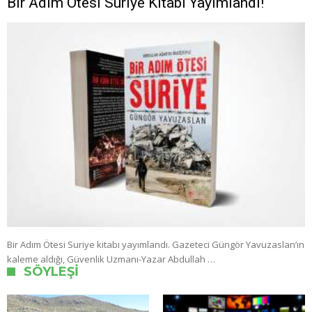
Bir Adım Ötesi Suriye Kitabı Yayımlandı!
Bir Adım Ötesi Suriye kitabı yayımlandı. Gazeteci Güngör Yavuzaslan’ın
kaleme aldığı, Güvenlik Uzmanı-Yazar Abdullah …
SÖYLEŞI