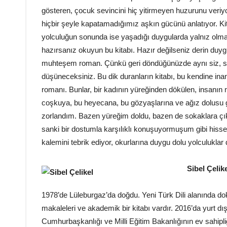
gösteren, çocuk sevincini hiç yitirmeyen huzurunu veriy
hiçbir şeyle kapatamadığımız aşkın gücünü anlatıyor. Ki
yolculuğun sonunda ise yaşadığı duygularda yalnız olm
hazırsanız okuyun bu kitabı. Hazır değilseniz derin duy
muhteşem roman. Çünkü geri döndüğünüzde aynı siz, si
düşüneceksiniz. Bu dik duranların kitabı, bu kendine inan
romanı. Bunlar, bir kadının yüreğinden dökülen, insanın
coşkuya, bu heyecana, bu gözyaşlarına ve ağız dolusu g
zorlandım. Bazen yüreğim doldu, bazen de sokaklara çık
sanki bir dostumla karşılıklı konuşuyormuşum gibi hisse
kalemini tebrik ediyor, okurlarına duygu dolu yolculuklar 
Sibel Çelik
1978’de Lüleburgaz’da doğdu. Yeni Türk Dili alanında d
makaleleri ve akademik bir kitabı vardır. 2016’da yurt dı
Cumhurbaşkanlığı ve Milli Eğitim Bakanlığının ev sahip