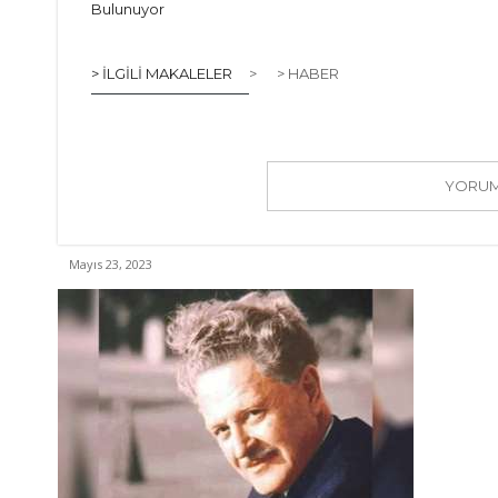
Bulunuyor
> İLGILI MAKALELER
>
> HABER
YORUM 
Mayıs 23, 2023