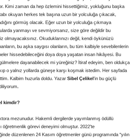
or. Kimi zaman da hep özlemini hissettiğimiz, yokluğunu başka
tabı okuyan herkes tek başına uzun bir yolculuğa çıkacak,
adığını görmüş olacak. Eğer uzun bir yolculuğa çıkmaya
gularda yanmayı ve sevmiyorsanız, size göre değildir bu
z olmayacaksınız. Okuduklarınızı değil, kendi öykünüzü
anların, bu aşka saygısı olanların, bu tüm kalbiyle sevebilenlerin
 neler hissedebileceğini doya doya yaşatan insan hikâyesi. Bu
ülmelere dayanabilecek mi yüreğiniz? İtiraf edeyim, ben oldukça
ıp o yalnız yollarda güneşe karşı koşmak istedim. Her sayfada
ttim. Kalbim huzurla doldu. Yazar
Sibel Çelikel
’in bu güçlü
diliyorum
.
el kimdir?
oktora mezunudur. Hakemli dergilerde yayımlanmış ödüllü
şı öğretmenlik görevi deneyimi olmuştur. 2022’te
liğinde düzenlenen 24 Kasım öğretmenler günü programında “yılın