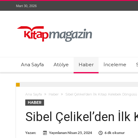
Mart 30, 2026
Ana Sayfa
Atölye
Haber
İnceleme
Ana Sayfa
Haber
Sibel Çelikel’den İlk Kitap: Kelebek Döngüsü
HABER
Sibel Çelikel’den İl
Yazan:
Yayınlanan
Nisan 25, 2024
6 dk okunur