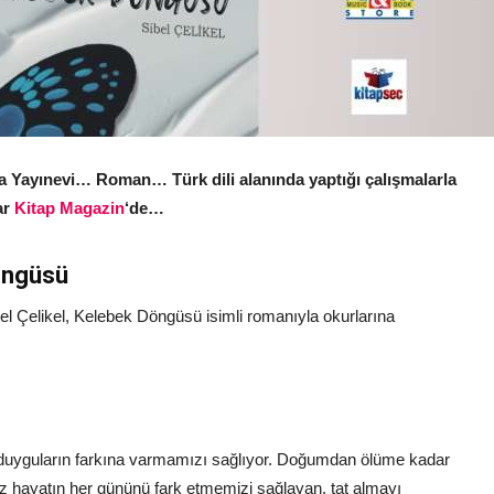
a Yayınevi… Roman… Türk dili alanında yaptığı çalışmalarla
ar
Kitap Magazin
‘de…
Döngüsü
bel Çelikel, Kelebek Döngüsü isimli romanıyla okurlarına
uyguların farkına varmamızı sağlıyor. Doğumdan ölüme kadar
ız hayatın her gününü fark etmemizi sağlayan, tat almayı