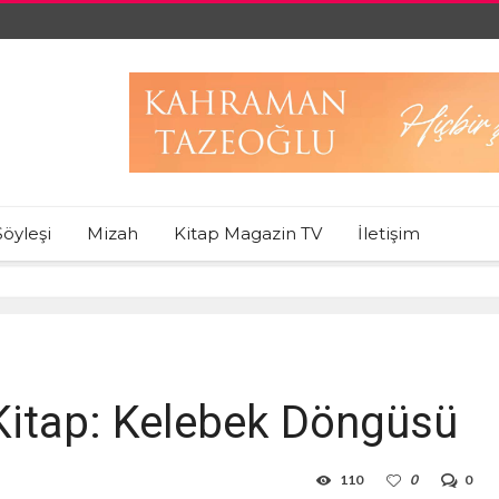
Söyleşi
Mizah
Kitap Magazin TV
İletişim
k Kitap: Kelebek Döngüsü
110
0
0