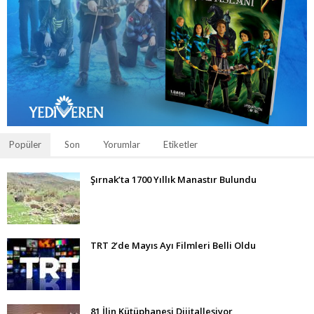
Popüler
Son
Yorumlar
Etiketler
Şırnak’ta 1700 Yıllık Manastır Bulundu
TRT 2’de Mayıs Ayı Filmleri Belli Oldu
81 İlin Kütüphanesi Dijitalleşiyor