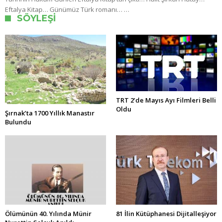
Eftalya Kitap… Günümüz Türk romanı… …
SÖYLEŞI
TRT 2’de Mayıs Ayı Filmleri Belli
Oldu
Şırnak’ta 1700 Yıllık Manastır
Bulundu
Ölümünün 40. Yılında Münir
81 İlin Kütüphanesi Dijitalleşiyor