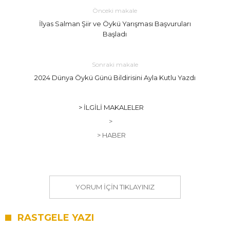
Önceki makale
İlyas Salman Şiir ve Öykü Yarışması Başvuruları
Başladı
Sonraki makale
2024 Dünya Öykü Günü Bildirisini Ayla Kutlu Yazdı
> İLGILI MAKALELER
>
> HABER
YORUM IÇIN TIKLAYINIZ
RASTGELE YAZI