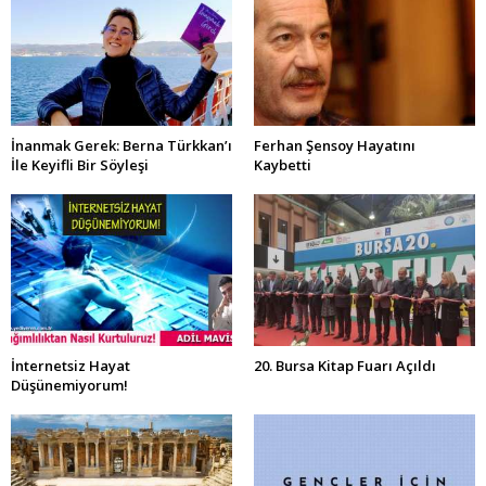
İnanmak Gerek: Berna Türkkan’ı
Ferhan Şensoy Hayatını
İle Keyifli Bir Söyleşi
Kaybetti
İnternetsiz Hayat
20. Bursa Kitap Fuarı Açıldı
Düşünemiyorum!