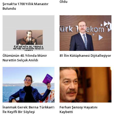
Oldu
Şırnak’ta 1700 Yıllık Manastır
Bulundu
Ölümünün 40. Yılında Münir
81 İlin Kütüphanesi Dijitalleşiyor
Nurettin Selçuk Anıldı
İnanmak Gerek: Berna Türkkan’ı
Ferhan Şensoy Hayatını
İle Keyifli Bir Söyleşi
Kaybetti