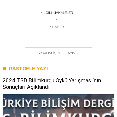
> İLGILI MAKALELER
>
> HABER
YORUM IÇIN TIKLAYINIZ
RASTGELE YAZI
2024 TBD Bilimkurgu Öykü Yarışması’nın
Sonuçları Açıklandı