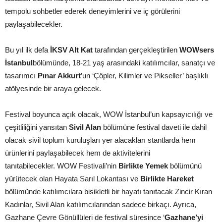
tempolu sohbetler ederek deneyimlerini ve iç görülerini
paylaşabilecekler.
Bu yıl ilk defa
İKSV Alt Kat
tarafından gerçekleştirilen
WOWsers
İstanbul
bölümünde, 18-21 yaş arasındaki katılımcılar, sanatçı ve
tasarımcı
Pınar Akkurt
’un ‘Çöpler, Kilimler ve Pikseller’ başlıklı
atölyesinde bir araya gelecek.
Festival boyunca açık olacak, WOW İstanbul’un kapsayıcılığı ve
çeşitliliğini yansıtan
Sivil Alan
bölümüne festival daveti ile dahil
olacak sivil toplum kuruluşları yer alacakları stantlarda hem
ürünlerini paylaşabilecek hem de aktivitelerini
tanıtabilecekler. WOW Festivali’nin
Birlikte Yemek
bölümünü
yürütecek olan Hayata Sarıl Lokantası ve
Birlikte Hareket
bölümünde katılımcılara bisikletli bir hayatı tanıtacak Zincir Kıran
Kadınlar, Sivil Alan katılımcılarından sadece birkaçı. Ayrıca,
Gazhane Çevre Gönüllüleri de festival süresince ‘
Gazhane’yi