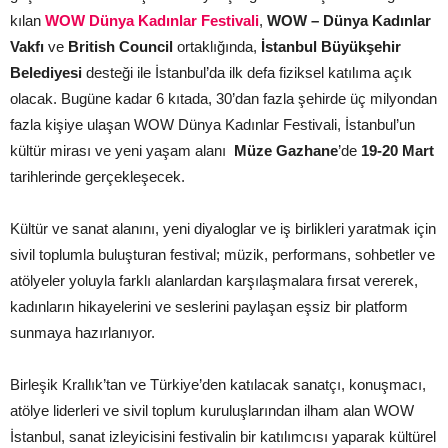
kılan
WOW Dünya Kadınlar Festivali
,
WOW – Dünya Kadınlar
Vakfı
ve
British Council
ortaklığında,
İstanbul Büyükşehir
Belediyesi
desteği ile İstanbul’da ilk defa fiziksel katılıma açık
olacak. Bugüne kadar 6 kıtada, 30’dan fazla şehirde üç milyondan
fazla kişiye ulaşan WOW Dünya Kadınlar Festivali, İstanbul’un
kültür mirası ve yeni yaşam alanı
Müze Gazhane
’de
19-20 Mart
tarihlerinde gerçekleşecek.
Kültür ve sanat alanını, yeni diyaloglar ve iş birlikleri yaratmak için
sivil toplumla buluşturan festival; müzik, performans, sohbetler ve
atölyeler yoluyla farklı alanlardan karşılaşmalara fırsat vererek,
kadınların hikayelerini ve seslerini paylaşan eşsiz bir platform
sunmaya hazırlanıyor.
Birleşik Krallık’tan ve Türkiye’den katılacak sanatçı, konuşmacı,
atölye liderleri ve sivil toplum kuruluşlarından ilham alan WOW
İstanbul, sanat izleyicisini festivalin bir katılımcısı yaparak kültürel