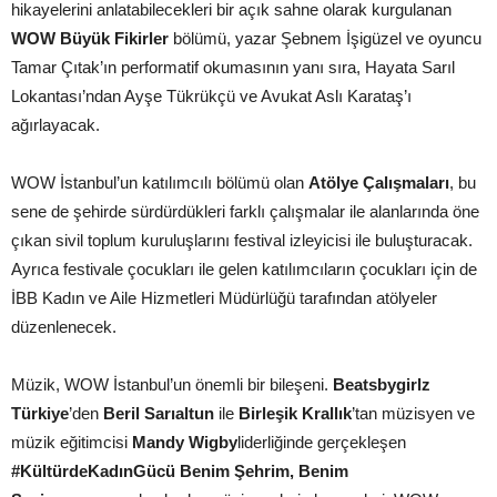
hikayelerini anlatabilecekleri bir açık sahne olarak kurgulanan
WOW Büyük Fikirler
bölümü, yazar Şebnem İşigüzel ve oyuncu
Tamar Çıtak’ın performatif okumasının yanı sıra, Hayata Sarıl
Lokantası’ndan Ayşe Tükrükçü ve Avukat Aslı Karataş’ı
ağırlayacak.
WOW İstanbul’un katılımcılı bölümü olan
Atölye Çalışmaları
, bu
sene de şehirde sürdürdükleri farklı çalışmalar ile alanlarında öne
çıkan sivil toplum kuruluşlarını festival izleyicisi ile buluşturacak.
Ayrıca festivale çocukları ile gelen katılımcıların çocukları için de
İBB Kadın ve Aile Hizmetleri Müdürlüğü tarafından atölyeler
düzenlenecek.
Müzik, WOW İstanbul’un önemli bir bileşeni.
Beatsbygirlz
Türkiye
’den
Beril Sarıaltun
ile
Birleşik Krallık
’tan müzisyen ve
müzik eğitimcisi
Mandy Wigby
liderliğinde gerçekleşen
#KültürdeKadınGücü Benim Şehrim, Benim