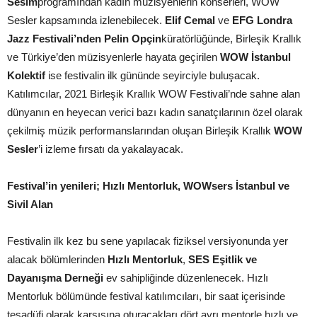
Sesim
programından kadın müzisyenlerin konserleri, WOW
Sesler kapsamında izlenebilecek.
Elif Cemal
ve
EFG Londra
Jazz Festivali’nden Pelin Opçin
küratörlüğünde, Birleşik Krallık
ve Türkiye’den müzisyenlerle hayata geçirilen
WOW İstanbul
Kolektif
ise festivalin ilk gününde seyirciyle buluşacak.
Katılımcılar, 2021 Birleşik Krallık WOW Festivali’nde sahne alan
dünyanın en heyecan verici bazı kadın sanatçılarının özel olarak
çekilmiş müzik performanslarından oluşan Birleşik Krallık
WOW
Sesler
’i izleme fırsatı da yakalayacak.
Festival’in yenileri; Hızlı Mentorluk, WOWsers İstanbul ve
Sivil Alan
Festivalin ilk kez bu sene yapılacak fiziksel versiyonunda yer
alacak bölümlerinden
Hızlı Mentorluk
,
SES Eşitlik ve
Dayanışma Derneği
ev sahipliğinde düzenlenecek. Hızlı
Mentorluk bölümünde festival katılımcıları, bir saat içerisinde
tesadüfi olarak karşısına oturacakları dört ayrı mentorle hızlı ve