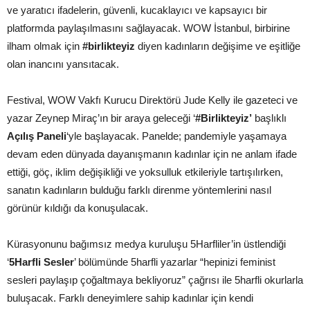
ve yaratıcı ifadelerin, güvenli, kucaklayıcı ve kapsayıcı bir
platformda paylaşılmasını sağlayacak. WOW İstanbul, birbirine
ilham olmak için
#birlikteyiz
diyen kadınların değişime ve eşitliğe
olan inancını yansıtacak.
Festival, WOW Vakfı Kurucu Direktörü Jude Kelly ile gazeteci ve
yazar Zeynep Miraç’ın bir araya geleceği ‘
#Birlikteyiz’
başlıklı
Açılış Paneli
‘yle başlayacak. Panelde; pandemiyle yaşamaya
devam eden dünyada dayanışmanın kadınlar için ne anlam ifade
ettiği, göç, iklim değişikliği ve yoksulluk etkileriyle tartışılırken,
sanatın kadınların bulduğu farklı direnme yöntemlerini nasıl
görünür kıldığı da konuşulacak.
Kürasyonunu bağımsız medya kuruluşu 5Harfliler’in üstlendiği
‘
5Harfli Sesler
’ bölümünde 5harfli yazarlar “hepinizi feminist
sesleri paylaşıp çoğaltmaya bekliyoruz” çağrısı ile 5harfli okurlarla
buluşacak. Farklı deneyimlere sahip kadınlar için kendi