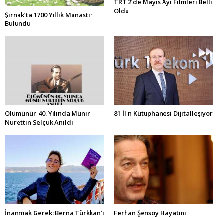
TRT 2’de Mayıs Ayı Filmleri Belli
Oldu
Şırnak’ta 1700 Yıllık Manastır
Bulundu
Ölümünün 40. Yılında Münir
81 İlin Kütüphanesi Dijitalleşiyor
Nurettin Selçuk Anıldı
İnanmak Gerek: Berna Türkkan’ı
Ferhan Şensoy Hayatını