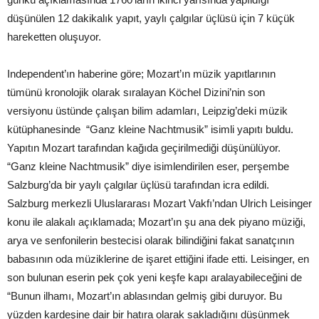
düşünülen 12 dakikalık yapıt, yaylı çalgılar üçlüsü için 7 küçük
hareketten oluşuyor.
Independent’ın haberine göre; Mozart’ın müzik yapıtlarının
tümünü kronolojik olarak sıralayan Köchel Dizini’nin son
versiyonu üstünde çalışan bilim adamları, Leipzig’deki müzik
kütüphanesinde “Ganz kleine Nachtmusik” isimli yapıtı buldu.
Yapıtın Mozart tarafından kağıda geçirilmediği düşünülüyor.
“Ganz kleine Nachtmusik” diye isimlendirilen eser, perşembe
Salzburg’da bir yaylı çalgılar üçlüsü tarafından icra edildi.
Salzburg merkezli Uluslararası Mozart Vakfı’ndan Ulrich Leisinger
konu ile alakalı açıklamada; Mozart’ın şu ana dek piyano müziği,
arya ve senfonilerin bestecisi olarak bilindiğini fakat sanatçının
babasının oda müziklerine de işaret ettiğini ifade etti. Leisinger, en
son bulunan eserin pek çok yeni keşfe kapı aralayabileceğini de
“Bunun ilhamı, Mozart’ın ablasından gelmiş gibi duruyor. Bu
yüzden kardeşine dair bir hatıra olarak sakladığını düşünmek