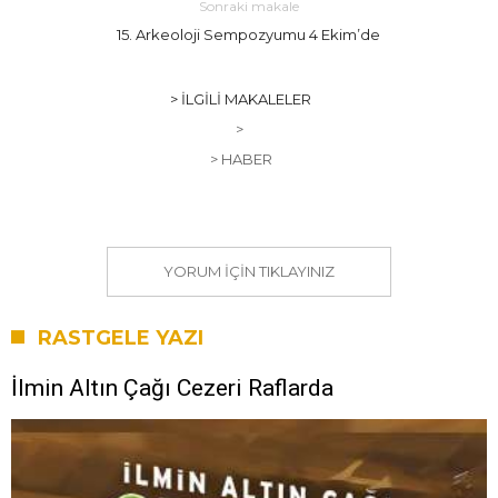
Sonraki makale
15. Arkeoloji Sempozyumu 4 Ekim’de
> İLGILI MAKALELER
>
> HABER
YORUM IÇIN TIKLAYINIZ
RASTGELE YAZI
İlmin Altın Çağı Cezeri Raflarda