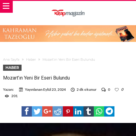
Ana Sayfa
Haber
Mozart’ın Yeni Bir Eseri Bulundu
HABER
Mozart’ın Yeni Bir Eseri Bulundu
Yazan:
Yayınlanan
Eylül 23, 2024
2 dk okunur
0
0
201