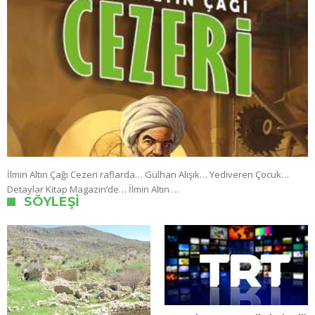
İlmin Altın Çağı Cezeri raflarda… Gülhan Alışık… Yediveren Çocuk…
Detaylar Kitap Magazin‘de… İlmin Altın …
SÖYLEŞI