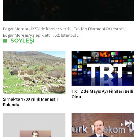
Edgar Moreau, İKSV’de konser verdi… Tekfen Filarmoni Orkestrası,
Edgar Moreau’ya eşlik etti… 52. İstanbul …
SÖYLEŞI
TRT 2’de Mayıs Ayı Filmleri Belli
Oldu
Şırnak’ta 1700 Yıllık Manastır
Bulundu