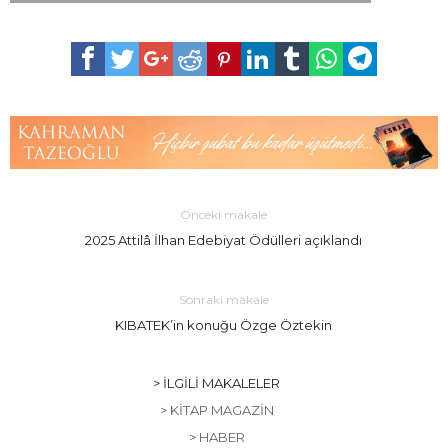
Önceki makale
2025 Attilâ İlhan Edebiyat Ödülleri açıklandı
Sonraki makale
KIBATEK’in konuğu Özge Öztekin
> İLGILI MAKALELER
> KITAP MAGAZIN
> HABER