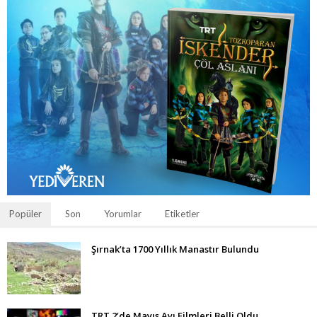
Popüler
Son
Yorumlar
Etiketler
Şırnak’ta 1700 Yıllık Manastır Bulundu
TRT 2’de Mayıs Ayı Filmleri Belli Oldu