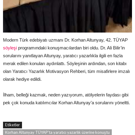
Modern Türk edebiyatı uzmanı Dr. Korhan Altunyay, 42. TÜYAP
söyleşi
programındaki konuşmacılardan biri oldu. Dr. Ali Bilir’in
sorularını yanıtlayan Altunyay, yaratıcı yazarlıkla ilgili en fazla
merak edilen konuları aydınlattı. Söyleşinin ardından, son kitabı
olan Yaratıcı Yazarlık Motivasyon Rehberi, tüm misafirlere imzalı
olarak hediye edildi.
İlham, belleği kazmak, neden yazıyorum, atölyelerin faydası gibi
pek çok konuda katılımcılar Korhan Altunyay’a sorularını yöneltti.
Etiketler
Korhan Altunyay TÜYAP'ta yaratıcı yazarlık üzerine konuştu