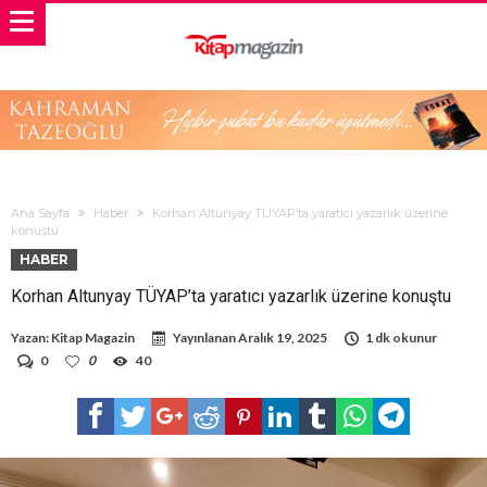
Ana Sayfa
Haber
Korhan Altunyay TÜYAP’ta yaratıcı yazarlık üzerine
konuştu
HABER
Korhan Altunyay TÜYAP’ta yaratıcı yazarlık üzerine konuştu
Yazan:
Kitap Magazin
Yayınlanan
Aralık 19, 2025
1 dk okunur
0
0
40