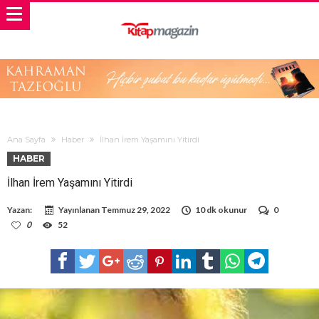
Ana Sayfa
Haber
İlhan İrem Yaşamını Yitirdi
HABER
İlhan İrem Yaşamını Yitirdi
Yazan:
Yayınlanan
Temmuz 29, 2022
10 dk okunur
0
0
52