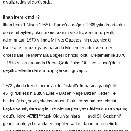
diyaliz tedavisi görüyordu.
İlhan İrem kimdir?
İlhan İrem 1 Nisan 1955’te Bursa’da doğdu. 1969 yılında ortaokul
son sınıftayken, okul orkestrasının solisti olarak müziğe ilk
adımını attı. 1970 yılında Milliyet Gazetesi’nin düzenlediği
liselerarası müzik yarışmasında Meltemler adını verdikleri
orkestraları ile Marmara Bölgesi birincisi oldu. Meltemler ile 1970
– 1973 yılları arasında Bursa Çelik Palas Oteli ve Uludağ’daki
çeşitli otellerde dans müziği şarkıcılığı yaptı.
1973 yılında kendi imkanları ile Diskotür firmasına yaptığı ilk
45’liği “Birleşsin Bütün Eller – Bazen Neşe Bazen Keder” ile
beklediği başarıyı yakalayamadı. Plak firmasının bestelerini
başka sanatçılara söyletme isteğini geri çevirdikten sonra yapmış
olduğu ikinci 45’liği “Yazık Oldu Yarınlara – Haydi Sil Gözlerini”
genç sanatçıyı bir anda en popüler sarkıcı konumuna getirdi.