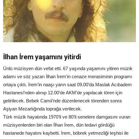
İlhan İrem yaşamını yitirdi
Ünlü müzisyen dün vefat etti. 67 yaşında yaşamını yitiren müzik
adamı ve söz yazarı İlhan İrem’in cenaze merasiminin programı
ortaya çıktı. İrem’in naaşı yarın saat 09.00’da Maslak Acıbadem
Hastanesi’nden alınıp 12.00’de AKM’de yapılacak tören için
getirilecek. Bebek Camii’nde düzenlenecek törenden sonra
Aşiyan Mezarlığında toprağa verilecek.
Türk müzik hayatında 1970’li ve 80’li senelere damgasını vuran
müzisyenlerden biri olan İlhan İrem, dün tedavi gördüğü
hastanede hayatını kaybetti. İrem, böbrek yetmezliği teşhisi ile