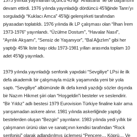
1975 yılında yayınlanan üçüncü 45’liği “Anlasana” ile de başarısını
devam ettirdi. 1976 yılında yayınladığı dördüncü 45’liğinde Tanrı’yı
sorguladığı “Kuklacı Amca” 45’liği gelenşirketi tarafından
piyasadan toplatıldı. 1976 yılında ilk LP çalışması olan “İlhan İrem
1973-1976” yayınlandı. “Üzülme Dostum”, “Havalar Nasıl”,
“Ayrılık Akşamı”, “Sensiz de Yaşanıyor”, “Bal Ağızlım” gibi her
yaptığı 45’lik liste başı oldu 1973-1981 yılları arasında toplam 10
adet 45’liği yayınladı.
1979 yılında yayınladığı senfonik yapıdaki “Sevgiliye” LPsi ile ilk
defa akademik bir çalışmayla müzik yaşamında yeni bir yola
saptı. “Sevgiliye” albümünde ilk defa kendi yazdığı sözler dışında
bir Nazım Hikmet şiiri olan “Hoşgeldin”i besteler ve seslendirir.
“Bir Yıldız” adlı bestesi 1979 Eurovision Türkiye finaline kalır ama
yarışamadan askere alınır. 1981 yılında askerliğinde yaptığı
bestelerden oluşan “Bezgin” yayınlanır. 1983 yılında yedi yıllık bir
çalışmanın ürünü olan ve sanatçının kendisi tarafından “Rock
senfonisi” olarak adlandırılmış üçlemesi “Pencere… Köprü… Ve