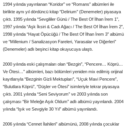
1994 yılında yayınlanan “Koridor” ve “Romans” albümleri ile
birlikte aynı yıl dördüncü kitap “Delirium” (Denemeler) piyasaya
çıktı. 1995 yılında “Sevgililer Günü / The Best Of İlhan İrem 1”,
1997 yılında “Aşk İksiri & Cadı Ağacı / The Best Of İlhan İrem 2”,
1998 yılında “Hayat Öpücüğü / The Best Of İlhan İrem 3” albümü
ve “Millenium / Sanalizasyon Fareleri, Yarasalar ve Diğerleri”
(Denemeler) adlı beşinci kitap okuyucuya ulaştı.
2000 yılında eski çalışmaları olan “Bezgin”, “Pencere… Köprü…
Ve Ötesi…” albümleri, bazı bölümleri yeniden mix edilmiş orijinal
kayıtlarıyla “Bezginin Gizli Mektupları”, “Uçuk Mavi Pencere”,
“Bulutlara Köprü”, “Düşler ve Ötesi” isimleriyle tekrar piyasaya
çıktı. 2001 yılında “Seni Seviyorum” ve 2003 yılında son
çalışması “Bir Meleğe Aşık Oldum” adlı albümü yayınlandı. 2004
yılında “Işık ve Sevgiyle 30 Yıl” albümü yayınlandı.
2006 yılında “Cennet İlahileri” albümünü, 2008 yılında çocuklar