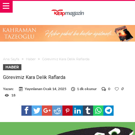
Ana Sayfa
Haber
Görevimiz Kara Delik Raflarda
HABER
Görevimiz Kara Delik Raflarda
Yazan:
Yayınlanan
Ocak 14, 2025
1 dk okunur
0
0
18