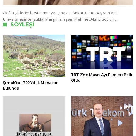
Akif’in şiirlerini besteleme yarışması… Ankara Hacı Bayram Veli
Üniversitesince İstiklal Marşımızın şairi Mehmet Akif Ersoy’un …
SÖYLEŞI
TRT 2’de Mayıs Ayı Filmleri Belli
Oldu
Şırnak’ta 1700 Yıllık Manastır
Bulundu