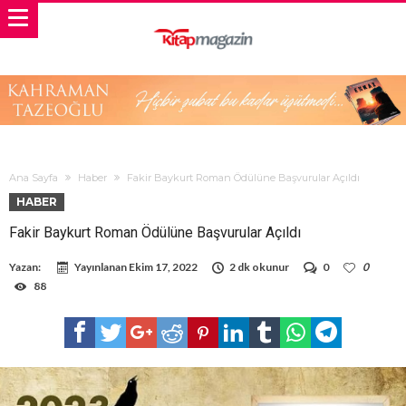
Ana Sayfa
Haber
Fakir Baykurt Roman Ödülüne Başvurular Açıldı
HABER
Fakir Baykurt Roman Ödülüne Başvurular Açıldı
Yazan:
Yayınlanan
Ekim 17, 2022
2 dk okunur
0
0
88