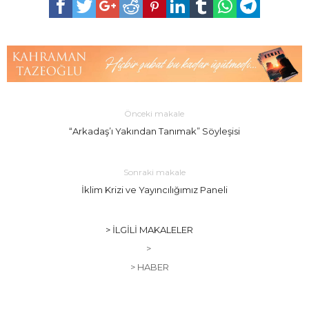
Önceki makale
“Arkadaş’ı Yakından Tanımak” Söyleşisi
Sonraki makale
İklim Krizi ve Yayıncılığımız Paneli
> İLGILI MAKALELER
>
> HABER