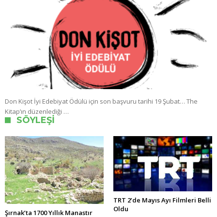
Don Kişot İyi Edebiyat Ödülü için son başvuru tarihi 19 Şubat… The
Kitap’ın düzenlediği …
SÖYLEŞI
TRT 2’de Mayıs Ayı Filmleri Belli
Oldu
Şırnak’ta 1700 Yıllık Manastır