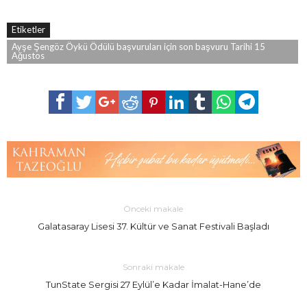
Etiketler
Ayşe Şengöz Öykü Ödülü başvuruları için son başvuru Tarihi 15
Ağustos
Önceki makale
Galatasaray Lisesi 37. Kültür ve Sanat Festivali Başladı
Sonraki makale
TunState Sergisi 27 Eylül’e Kadar İmalat-Hane’de