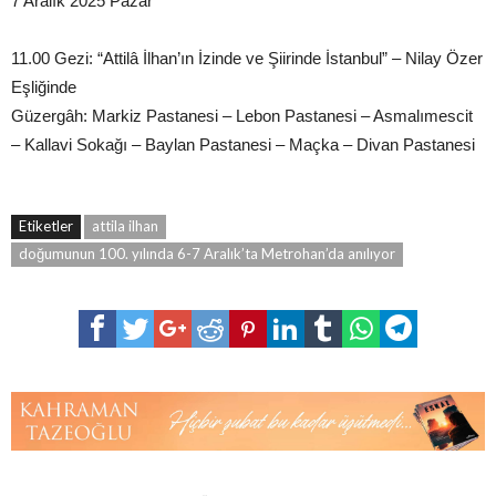
7 Aralık 2025 Pazar
11.00 Gezi: “Attilâ İlhan’ın İzinde ve Şiirinde İstanbul” – Nilay Özer
Eşliğinde
Güzergâh: Markiz Pastanesi – Lebon Pastanesi – Asmalımescit
– Kallavi Sokağı – Baylan Pastanesi – Maçka – Divan Pastanesi
Etiketler
attila ilhan
doğumunun 100. yılında 6-7 Aralık’ta Metrohan’da anılıyor