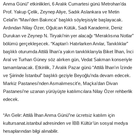
Anma Günü” etkinlikleri, 6 Aralık Cumartesi günü Metrohan’da
Prof. Yakup Çelik, Zeynep Aliye, Sadık Aslankara ve Metin
Celal’in “Mavi’den Bakınca” başlıklı söyleşisiyle başlayacak.
Ardından Nilay Özer, Oğulcan Kütük, Sadi Karademir, Deniz
Durukan ve Zeynep N. Tiryaki’nin yer alacağı “Meraklısına Notlar”
bölümü gerçekleşecek. “Kaptan’ı Hatırlarken Anılar, Tanıklıklar”
başlıklı oturumda Attilâ İlhan’a yakın tanıklıklarıyla Biket İlhan, İnci
Aral ve Turhan Güney söz alırken gün, Vedat Sakman konseriyle
tamamlanacak. Etkinlik, 7 Aralık Pazar günü “Attilâ İlhan’ın İzinde
ve Şiirinde İstanbul” başlıklı geziyle Beyoğlu’nda devam edecek.
Markiz Pastanesi’nden Asmalımescit’e, Maçka’dan Divan
Pastanesi’ne uzanan yürüyüşte katılımcılara Nilay Özer rehberlik
edecek.
“An Gelir: Attilâ İlhan Anma Günü”ne ücretsiz katılım için
kultursanat.istanbul adresinden ve İBB Kültür’ün sosyal medya
hesaplarından bilgi alınabilir.