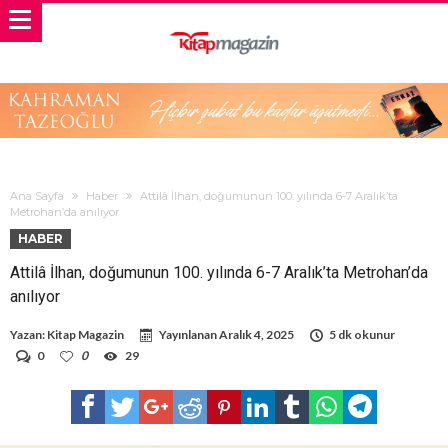
Ana Sayfa
Haber
Attilâ İlhan, doğumunun 100. yılında 6-7 Aralık’ta
Metrohan’da anılıyor
HABER
Attilâ İlhan, doğumunun 100. yılında 6-7 Aralık’ta Metrohan’da
anılıyor
Yazan:
Kitap Magazin
Yayınlanan
Aralık 4, 2025
5 dk okunur
0
0
29