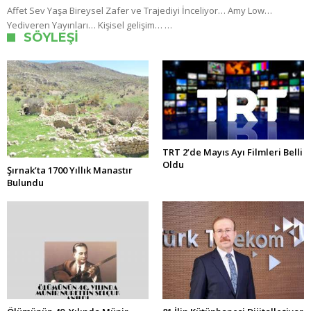
Affet Sev Yaşa Bireysel Zafer ve Trajediyi İnceliyor… Amy Low…
Yediveren Yayınları… Kişisel gelişim… …
SÖYLEŞI
TRT 2’de Mayıs Ayı Filmleri Belli
Oldu
Şırnak’ta 1700 Yıllık Manastır
Bulundu