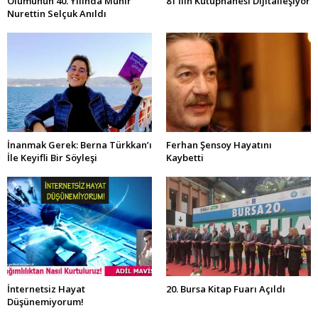
Ölümünün 40. Yılında Münir
81 İlin Kütüphanesi Dijitalleşiyor
Nurettin Selçuk Anıldı
İnanmak Gerek: Berna Türkkan’ı
Ferhan Şensoy Hayatını
İle Keyifli Bir Söyleşi
Kaybetti
İnternetsiz Hayat
20. Bursa Kitap Fuarı Açıldı
Düşünemiyorum!