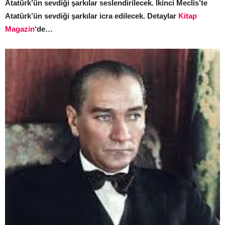
Atatürk’ün sevdiği şarkılar seslendirilecek. İkinci Meclis’te
Atatürk’ün sevdiği şarkılar icra edilecek. Detaylar
Kitap
Magazin
‘de…