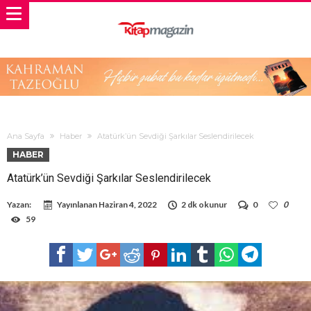
Ana Sayfa
Haber
Atatürk’ün Sevdiği Şarkılar Seslendirilecek
HABER
Atatürk’ün Sevdiği Şarkılar Seslendirilecek
Yazan:
Yayınlanan
Haziran 4, 2022
2 dk okunur
0
0
59