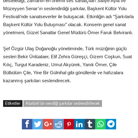
bestelediği, zamanın en önemli ses sanatçıları Safiye Ayla ve
Müzeyyen Senar’ın seslendirdiği şarkılar, Başkent Kültür Yolu
Festivali’nde sanatseverler ile buluşacak. Etkinliğin adı “Şarkılarla
Başkent Kültür Yolu Buluşması” olacak. Konserin genel sanat
yönetmeni, Güzel Sanatlar Genel Müdürü Ömer Faruk Belviranlı.
Şef Özgür Ulaş Doğanoğlu yönetiminde, Türk müziğinin güçlü
sesleri Bekir Ünlüataer, Elif Zehra Güreşçi, Gizem Coşkun, Suat
Kılıç, Turgut Karadeniz, Umut Akyürek, Yanık Ömer, Çile
Bülbülüm Çile, Yine Bir Gülnihal gibi gönüllerde ve hafızalara
kazanmış şarkıları seslendirecek.
Etiketler
Atatürk'ün sevdiği şarkılar seslendirilecek