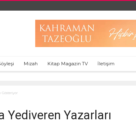
Söyleşi
Mizah
Kitap Magazin TV
İletişim
y Gösteriyor
a Yediveren Yazarları