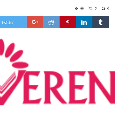
88
0
0
 Twitter