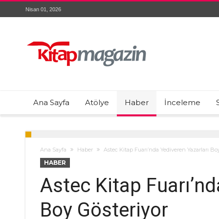
Nisan 01, 2026
Ana Sayfa
Atölye
Haber
İnceleme
Ana Sayfa
Haber
Astec Kitap Fuarı’nda Yediveren Yazarları Bo
HABER
Astec Kitap Fuarı’nd
Boy Gösteriyor