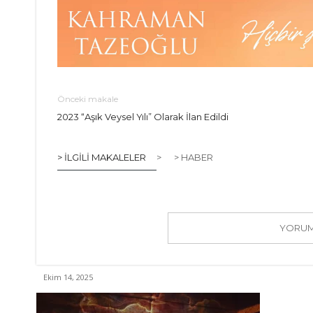
Önceki makale
2023 “Aşık Veysel Yılı” Olarak İlan Edildi
> İLGILI MAKALELER
>
> HABER
YORUM 
Ekim 14, 2025