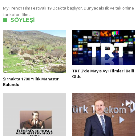
My French Film Festivali 19 Ocak’ta başlıyor. Dünyadaki ilk ve tek online
fankofon film …
SÖYLEŞI
TRT 2’de Mayıs Ayı Filmleri Belli
Oldu
Şırnak’ta 1700 Yıllık Manastır
Bulundu