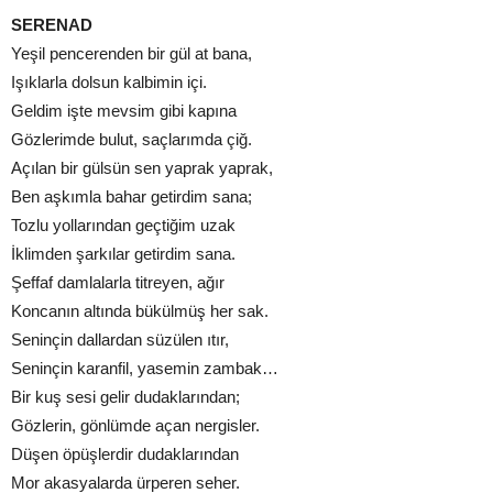
SERENAD
Yeşil pencerenden bir gül at bana,
Işıklarla dolsun kalbimin içi.
Geldim işte mevsim gibi kapına
Gözlerimde bulut, saçlarımda çiğ.
Açılan bir gülsün sen yaprak yaprak,
Ben aşkımla bahar getirdim sana;
Tozlu yollarından geçtiğim uzak
İklimden şarkılar getirdim sana.
Şeffaf damlalarla titreyen, ağır
Koncanın altında bükülmüş her sak.
Seninçin dallardan süzülen ıtır,
Seninçin karanfil, yasemin zambak…
Bir kuş sesi gelir dudaklarından;
Gözlerin, gönlümde açan nergisler.
Düşen öpüşlerdir dudaklarından
Mor akasyalarda ürperen seher.