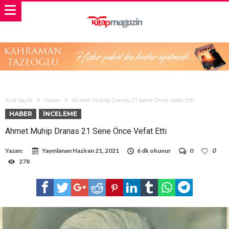
Ana Sayfa
Haber
Ahmet Muhip Dranas 21 Sene Önce Vefat Etti
HABER
İNCELEME
Ahmet Muhip Dranas 21 Sene Önce Vefat Etti
Yazan:
Yayınlanan
Haziran 21, 2021
6 dk okunur
0
0
278