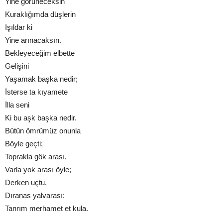
Yine görüneceksin
Kuraklığımda düşlerin
Işıldar ki
Yine arınacaksın.
Bekleyeceğim elbette
Gelişini
Yaşamak başka nedir;
İsterse ta kıyamete
İlla seni
Ki bu aşk başka nedir.
Bütün ömrümüz onunla
Böyle geçti;
Toprakla gök arası,
Varla yok arası öyle;
Derken uçtu.
Dıranas yalvarası:
Tanrım merhamet et kula.