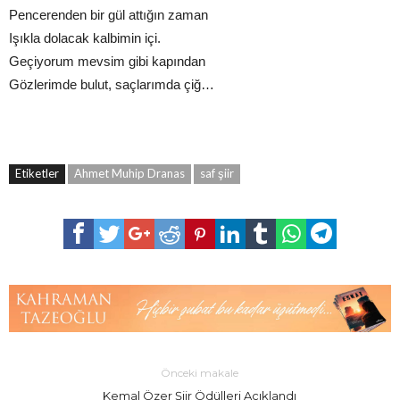
Pencerenden bir gül attığın zaman
Işıkla dolacak kalbimin içi.
Geçiyorum mevsim gibi kapından
Gözlerimde bulut, saçlarımda çiğ…
Etiketler
Ahmet Muhip Dranas
saf şiir
Önceki makale
Kemal Özer Şiir Ödülleri Açıklandı