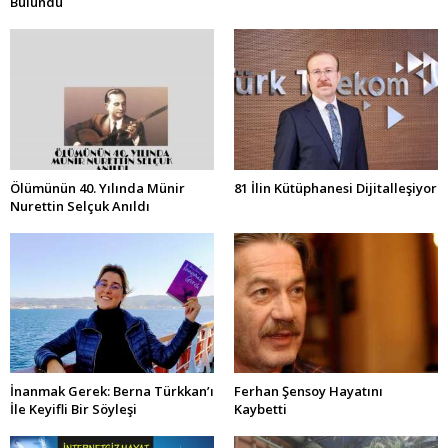
Bulundu
Ölümünün 40. Yılında Münir
81 İlin Kütüphanesi Dijitalleşiyor
Nurettin Selçuk Anıldı
İnanmak Gerek: Berna Türkkan’ı
Ferhan Şensoy Hayatını
İle Keyifli Bir Söyleşi
Kaybetti