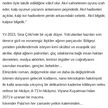
neden öyle takdir edildiğine vâkıf olur. Akıl sahnelenen oyunu izah
eder, kalp oyunun yazarını anlamanın peşindedir. Akıl hadiseleri
açıklar, kalp ise hadiselerin perde arkasındaki sebebi. Akıl bilgidir,
kalpse bilgelik.”
Yıl 2023, Sina Çölü’nde bir uçak düşer. Yolculardan bazıları son
derece gizli ve esrarengiz ilişkiler ağının parçasıdır. Bölgeyi
yeniden şekillendirmek isteyen kimi okültist ve evanjelik üst
akıllar, dijital ağların patronları, güç odaklarına bağlı insan hakları
dernekleri, medya aktörleri, terörist örgütler ve coğrafyanın
savrulan insanları, gençler, bebekler…
Elinizdeki roman, değişmekte olan ve daha da değiştirilmek
istenen dünyanın gelecek kodlarını, nano teknolojinin hakimiyeti
ile kalbi arasında sıkışmış bir delikanlının kaderine kilitleyen nefes
nefese bir hikâye; A-71’in hikâyesi. Viyana Kuşatması’ndan
2071’e uzanan bir macera.
İskender Pala’nın her zamanki yetkin kaleminden…