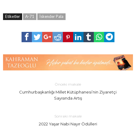
Etiketler
A-71
İskender Pala
Önceki makale
Cumhurbaşkanlığı Millet Kütüphanesi’nin Ziyaretçi
Sayısında Artış
Sonraki makale
2022 Yaşar Nabi Nayır Ödülleri