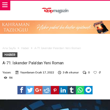
Ana Sayfa
Haber
A-71: İskender Pala’dan Yeni Roman
HABER
A-71: İskender Pala’dan Yeni Roman
Yazan:
Yayınlanan
Ocak 17, 2022
3 dk okunur
0
0
86