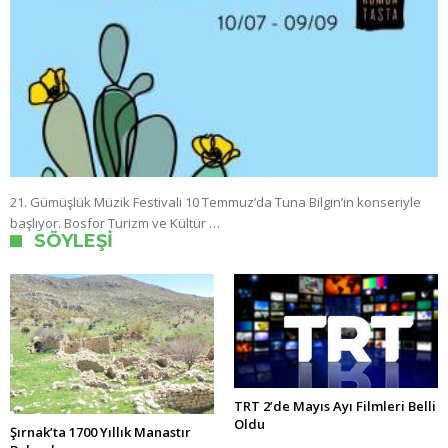
21. Gümüşlük Müzik Festivali 10 Temmuz’da Tuna Bilgin’in konseriyle
başlıyor. Bosfor Turizm ve Kültür …
SÖYLEŞI
TRT 2’de Mayıs Ayı Filmleri Belli
Oldu
Şırnak’ta 1700 Yıllık Manastır