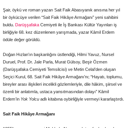
Şair, öykü ve roman yazarı Sait Faik Abasıyanık anısına her yıl
bir öykücüye verilen “Sait Faik Hikâye Armağanı” yeni sahibini
buldu.
Darüşşafaka
Cemiyeti ile İş Bankası Kültür Yayınları iş
birliğiyle 68. kez düzenlenen yarışmada, yazar Kâmil Erdem
ödüle değer görüldü.
Doğan Hızlan’ın başkanlığını üstlendiği, Hilmi Yavuz, Nursel
Duruel, Prof. Dr. Jale Parla, Murat Gülsoy, Beşir Özmen
(Darüşşafaka Cemiyeti Temsilcisi) ve Metin Celal’den oluşan
Seçici Kurul, 68. Sait Faik Hikâye Armağanı’nı; “Hayatı, toplumu,
bireyler arası ilişkileri incelikli gözlemleriyle, dile hâkim, şiirsel ve
özenli bir anlatımla, ustaca yansıtmasından dolayı” Kâmil
Erdem’in
Yok Yolcu
adlı kitabına oybirliğiyle vermeyi kararlaştırdı.
Sait Faik Hikâye Armağanı