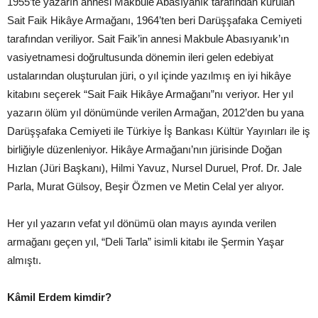
1955’te yazarın annesi Makbule Abasıyanık tarafından kurulan
Sait Faik Hikâye Armağanı, 1964’ten beri Darüşşafaka Cemiyeti
tarafından veriliyor. Sait Faik’in annesi Makbule Abasıyanık’ın
vasiyetnamesi doğrultusunda dönemin ileri gelen edebiyat
ustalarından oluşturulan jüri, o yıl içinde yazılmış en iyi hikâye
kitabını seçerek “Sait Faik Hikâye Armağanı”nı veriyor. Her yıl
yazarın ölüm yıl dönümünde verilen Armağan, 2012’den bu yana
Darüşşafaka Cemiyeti ile Türkiye İş Bankası Kültür Yayınları ile iş
birliğiyle düzenleniyor. Hikâye Armağanı’nın jürisinde Doğan
Hızlan (Jüri Başkanı), Hilmi Yavuz, Nursel Duruel, Prof. Dr. Jale
Parla, Murat Gülsoy, Beşir Özmen ve Metin Celal yer alıyor.
Her yıl yazarın vefat yıl dönümü olan mayıs ayında verilen
armağanı geçen yıl, “Deli Tarla” isimli kitabı ile Şermin Yaşar
almıştı.
Kâmil Erdem kimdir?