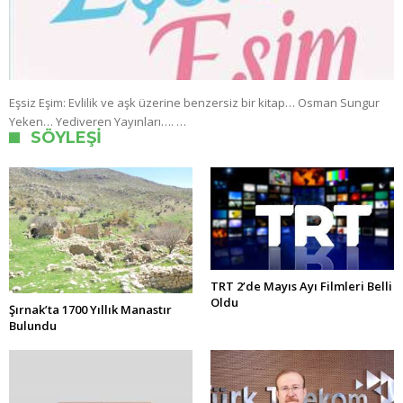
Eşsiz Eşim: Evlilik ve aşk üzerine benzersiz bir kitap… Osman Sungur
Yeken… Yediveren Yayınları…. …
SÖYLEŞI
TRT 2’de Mayıs Ayı Filmleri Belli
Oldu
Şırnak’ta 1700 Yıllık Manastır
Bulundu