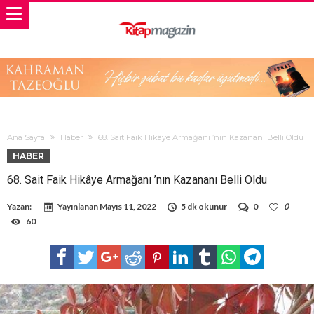
Ana Sayfa
Haber
68. Sait Faik Hikâye Armağanı ’nın Kazananı Belli Oldu
HABER
68. Sait Faik Hikâye Armağanı ’nın Kazananı Belli Oldu
Yazan:
Yayınlanan
Mayıs 11, 2022
5 dk okunur
0
0
60