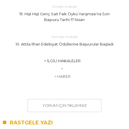
Önceki makale
19. Hişt Hişt Genç Sait Faik Öykü Yarışması’na Son
Başvuru Tarihi 17 Nisan
Sonraki makale
10. Attila İlhan Edebiyat Ödüllerine Başvurular Başladı
> İLGILI MAKALELER
>
> HABER
YORUM IÇIN TIKLAYINIZ
RASTGELE YAZI