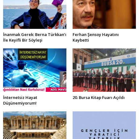
İnanmak Gerek: Berna Türkkan’ı
Ferhan Şensoy Hayatını
İle Keyifli Bir Söyleşi
Kaybetti
İnternetsiz Hayat
20. Bursa Kitap Fuarı Açıldı
Düşünemiyorum!