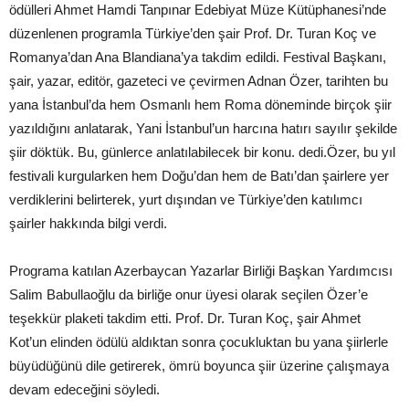
ödülleri Ahmet Hamdi Tanpınar Edebiyat Müze Kütüphanesi’nde
düzenlenen programla Türkiye’den şair Prof. Dr. Turan Koç ve
Romanya’dan Ana Blandiana’ya takdim edildi. Festival Başkanı,
şair, yazar, editör, gazeteci ve çevirmen Adnan Özer, tarihten bu
yana İstanbul’da hem Osmanlı hem Roma döneminde birçok şiir
yazıldığını anlatarak, Yani İstanbul’un harcına hatırı sayılır şekilde
şiir döktük. Bu, günlerce anlatılabilecek bir konu. dedi.Özer, bu yıl
festivali kurgularken hem Doğu’dan hem de Batı’dan şairlere yer
verdiklerini belirterek, yurt dışından ve Türkiye’den katılımcı
şairler hakkında bilgi verdi.
Programa katılan Azerbaycan Yazarlar Birliği Başkan Yardımcısı
Salim Babullaoğlu da birliğe onur üyesi olarak seçilen Özer’e
teşekkür plaketi takdim etti. Prof. Dr. Turan Koç, şair Ahmet
Kot’un elinden ödülü aldıktan sonra çocukluktan bu yana şiirlerle
büyüdüğünü dile getirerek, ömrü boyunca şiir üzerine çalışmaya
devam edeceğini söyledi.