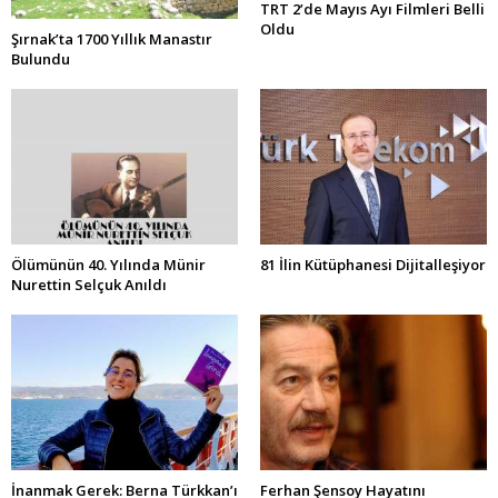
TRT 2’de Mayıs Ayı Filmleri Belli
Oldu
Şırnak’ta 1700 Yıllık Manastır
Bulundu
Ölümünün 40. Yılında Münir
81 İlin Kütüphanesi Dijitalleşiyor
Nurettin Selçuk Anıldı
İnanmak Gerek: Berna Türkkan’ı
Ferhan Şensoy Hayatını