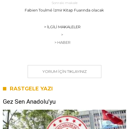
Sonraki makale
Fabien Toulmé İzmir Kitap Fuarında olacak
> İLGILI MAKALELER
>
> HABER
YORUM IÇIN TIKLAYINIZ
RASTGELE YAZI
Gez Sen Anadolu’yu