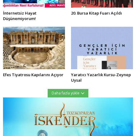
İnternetsiz Hayat
20. Bursa Kitap Fuarı Açıldı
Düşünemiyorum!
Efes Tiyatrosu Kapılarını Açıyor
Yaratıcı Yazarlık Kursu-Zeynep
Uysal
Daha fazla yükle