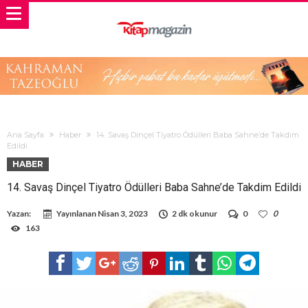
Ana Sayfa
Haber
14. Savaş Dinçel Tiyatro Ödülleri Baba Sahne’de Takdim
Edildi
HABER
14. Savaş Dinçel Tiyatro Ödülleri Baba Sahne’de Takdim Edildi
Yazan:
Yayınlanan
Nisan 3, 2023
2 dk okunur
0
0
163