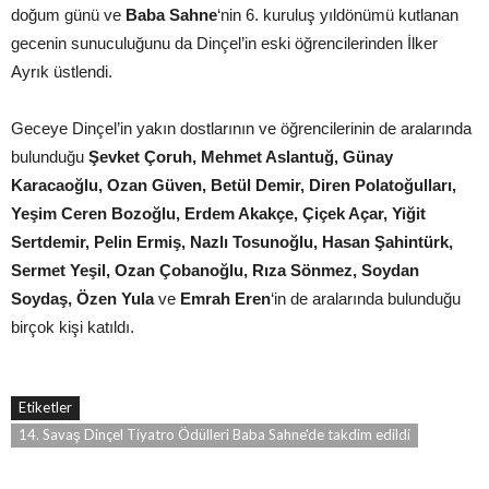
doğum günü ve
Baba Sahne
‘nin 6. kuruluş yıldönümü kutlanan
gecenin sunuculuğunu da Dinçel’in eski öğrencilerinden İlker
Ayrık üstlendi.
Geceye Dinçel’in yakın dostlarının ve öğrencilerinin de aralarında
bulunduğu
Şevket Çoruh, Mehmet Aslantuğ, Günay
Karacaoğlu, Ozan Güven, Betül Demir, Diren Polatoğulları,
Yeşim Ceren Bozoğlu, Erdem Akakçe, Çiçek Açar, Yiğit
Sertdemir, Pelin Ermiş, Nazlı Tosunoğlu, Hasan Şahintürk,
Sermet Yeşil, Ozan Çobanoğlu, Rıza Sönmez, Soydan
Soydaş, Özen Yula
ve
Emrah Eren
‘in de aralarında bulunduğu
birçok kişi katıldı.
Etiketler
14. Savaş Dinçel Tiyatro Ödülleri Baba Sahne'de takdim edildi