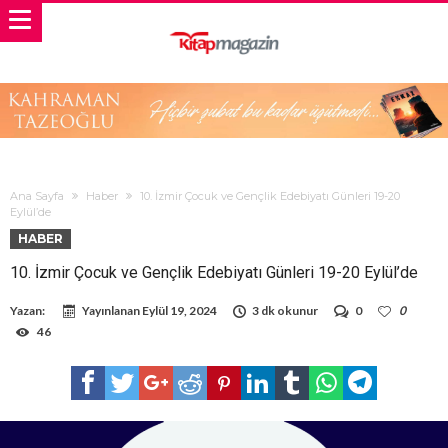
Ana Sayfa
Haber
10. İzmir Çocuk ve Gençlik Edebiyatı Günleri 19-20
Eylül’de
HABER
10. İzmir Çocuk ve Gençlik Edebiyatı Günleri 19-20 Eylül’de
Yazan:
Yayınlanan
Eylül 19, 2024
3 dk okunur
0
0
46