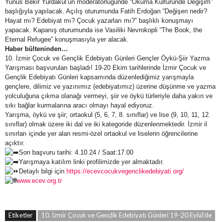
Yunus Bekir Yurdakul’un moderatörlüğünde “Okuma Kültüründe Değişim”
başlığıyla yapılacak. Açılış oturumunda Fatih Erdoğan “Değişen nedir?
Hayat mı? Edebiyat mı? Çocuk yazarları mı?” başlıklı konuşmayı
yapacak. Kapanış oturumunda ise Vasiliki Nevrokopli “The Book, the
Eternal Refugee” konuşmasıyla yer alacak.
Haber bülteninden…
10. İzmir Çocuk ve Gençlik Edebiyatı Günleri Gençler Öykü-Şiir Yazma
Yarışması başvuruları başladı! 19-20 Ekim tarihlerinde İzmir Çocuk ve
Gençlik Edebiyatı Günleri kapsamında düzenlediğimiz yarışmayla
gençlere, dilimiz ve yazınımız (edebiyatımız) üzerine düşünme ve yazma
yolculuğuna çıkma olanağı vermeyi, şiir ve öykü türleriyle daha yakın ve
sıkı bağlar kurmalarına aracı olmayı hayal ediyoruz.
Yarışma, öykü ve şiir; ortaokul (5, 6, 7, 8. sınıflar) ve lise (9, 10, 11, 12.
sınıflar) olmak üzere iki dal ve iki kategoride düzenlenmektedir. İzmir il
sınırları içinde yer alan resmi-özel ortaokul ve liselerin öğrencilerine
açıktır.
Son başvuru tarihi: 4.10.24 / Saat:17.00
Yarışmaya katılım linki profilimizde yer almaktadır.
Detaylı bilgi için
https://ecevcocukvegenclikedebiyati.org/
www.ecev.org.tr
Etiketler
10. İzmir Çocuk ve Gençlik Edebiyatı Günleri 19-20 Eylül'de