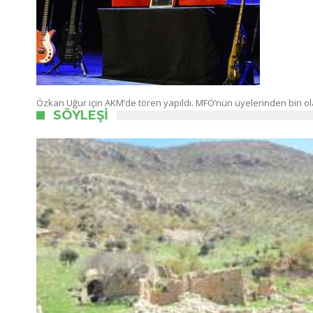
Özkan Uğur için AKM’de tören yapıldı. MFÖ’nün üyelerinden biri
SÖYLEŞI