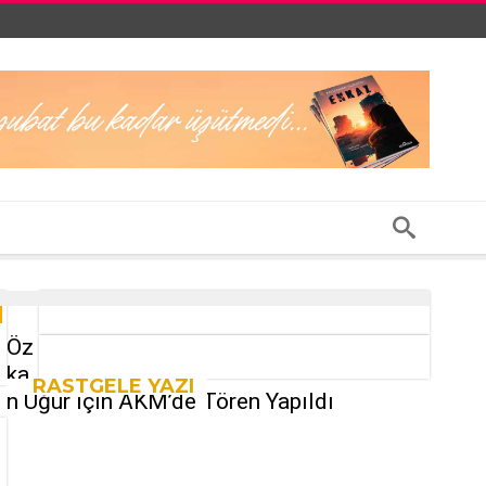
Öz
ka
RASTGELE YAZI
n Uğur için AKM’de Tören Yapıldı