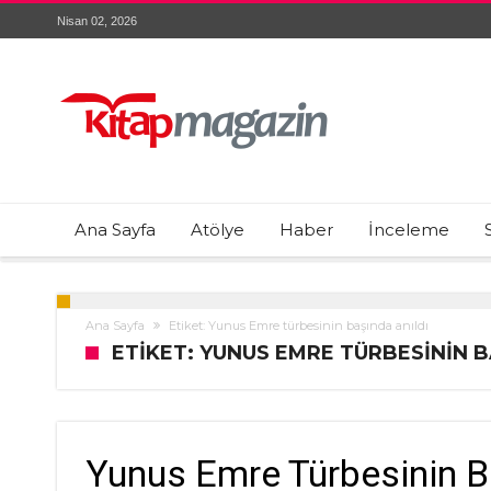
Nisan 02, 2026
Ana Sayfa
Atölye
Haber
İnceleme
Ana Sayfa
Etiket: Yunus Emre türbesinin başında anıldı
ETIKET: YUNUS EMRE TÜRBESININ B
Yunus Emre Türbesinin B