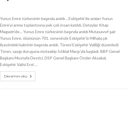
Yunus Emre türbesinin başında anıldı… Eskişehir’de anılan Yunus
Emre’yi anma toplantısına pek çok insan katıldı. Detaylar Kitap
Magazin‘de… Yunus Emre türbesinin başında anıldı Mutasavvıf şair
Yunus Emre, ölümünün 701. senesinde Eskişehir’in Mihalıççık
ilçesindeki kabrinin başında anıldı. Töreni Eskişehir Valiliği düzenledi.
Tören, saygı duruşuna müteakip İstiklal Marşı’yla başladı. BBP Genel
Başkanı Mustafa Destici, DSP Genel Başkanı Önder Aksakal,
Eskişehir Valisi Erol …
Devamını oku