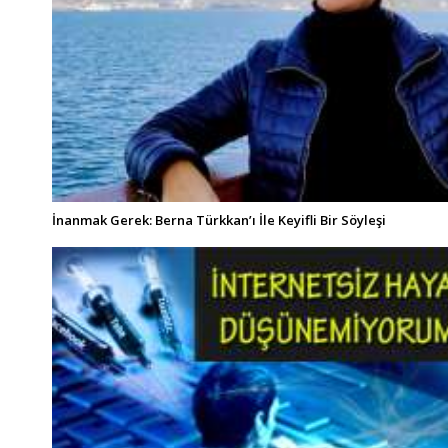
İnanmak Gerek: Berna Türkkan’ı İle Keyifli Bir Söyleşi