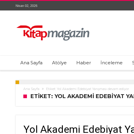
Nisan 02, 2026
Ana Sayfa
Atölye
Haber
İnceleme
Ana Sayfa
Etiket: Yol Akademi Edebiyat Yarışması devam ediyor
ETIKET: YOL AKADEMI EDEBIYAT Y
Yol Akademi Edebiyat Y