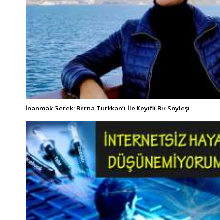
İnanmak Gerek: Berna Türkkan’ı İle Keyifli Bir Söyleşi