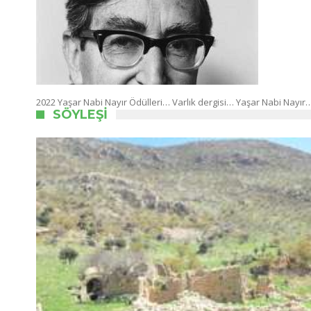
2022 Yaşar Nabi Nayır Ödülleri… Varlık dergisi… Yaşar Nabi Nayı
SÖYLEŞI