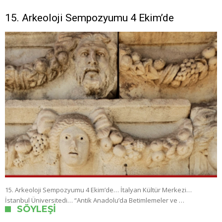
15. Arkeoloji Sempozyumu 4 Ekim’de
15. Arkeoloji Sempozyumu 4 Ekim’de… İtalyan Kültür Merkezi…
İstanbul Üniversitedi… “Antik Anadolu’da Betimlemeler ve …
SÖYLEŞI