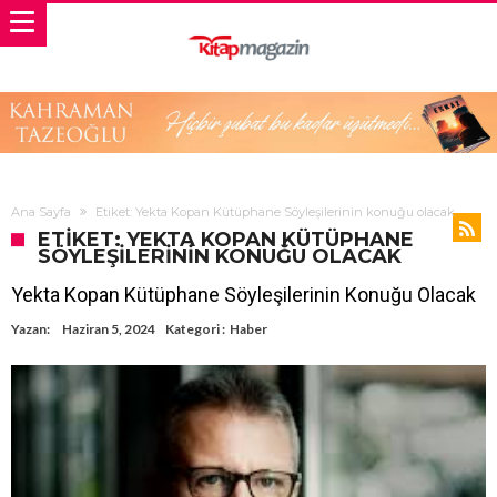
Ana Sayfa
Etiket: Yekta Kopan Kütüphane Söyleşilerinin konuğu olacak
ETIKET: YEKTA KOPAN KÜTÜPHANE
SÖYLEŞILERININ KONUĞU OLACAK
Yekta Kopan Kütüphane Söyleşilerinin Konuğu Olacak
Yazan:
Haziran 5, 2024
Kategori :
Haber