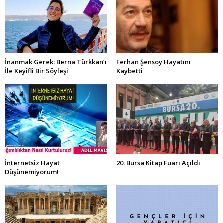
İnanmak Gerek: Berna Türkkan’ı
Ferhan Şensoy Hayatını
İle Keyifli Bir Söyleşi
Kaybetti
İnternetsiz Hayat
20. Bursa Kitap Fuarı Açıldı
Düşünemiyorum!