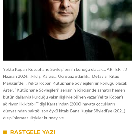
Yekta Kopan Kütüphane Söyleşilerinin konuğu olacak… ARTER… 8
Haziran 2024… Fildişi Karası… Ücretsiz etkinlik… Detaylar Kitap
Magazin‘de… Yekta Kopan Kütüphane Söyleşilerinin konuğu olacak
Arter, “Kütüphane Söyleşileri” serisinin ikincisinde sanatın hemen
bütün dallarıyla kurduğu yakın ilişkiyle bilinen yazar Yekta Kopan’ı
ağırlıyor. İlk kitabı Fildişi Karası’ndan (2000) hayata çocukların
dünyasından baktığı son öykü kitabı Bana Kuşlar Söyledi’ye (2021)
disiplinlerarası ilişkiler kurmayı ve …
RASTGELE YAZI