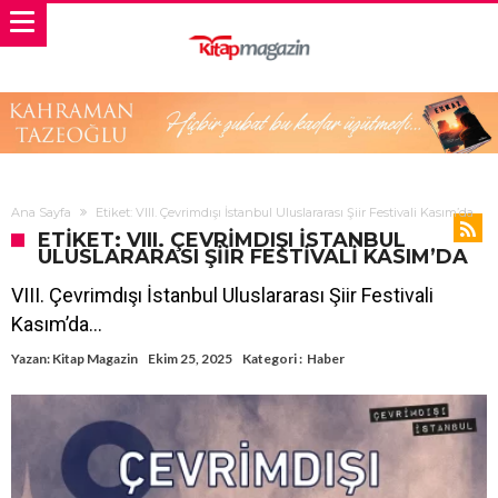
Ana Sayfa
Etiket: VIII. Çevrimdışı İstanbul Uluslararası Şiir Festivali Kasım’da
ETIKET: VIII. ÇEVRIMDIŞI İSTANBUL
ULUSLARARASI ŞIIR FESTIVALI KASIM’DA
VIII. Çevrimdışı İstanbul Uluslararası Şiir Festivali
Kasım’da…
Yazan:
Kitap Magazin
Ekim 25, 2025
Kategori :
Haber