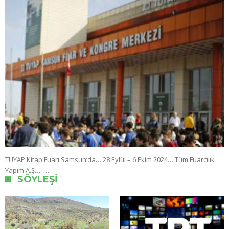
TÜYAP Kitap Fuarı Samsun’da… 28 Eylül – 6 Ekim 2024… Tüm Fuarcılık
Yapım A.Ş…. …
SÖYLEŞI