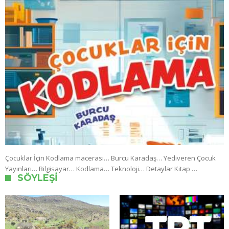
Çocuklar İçin Kodlama macerası… Burcu Karadaş… Yediveren Çocuk
Yayınları… Bilgisayar… Kodlama… Teknoloji… Detaylar Kitap …
SÖYLEŞI