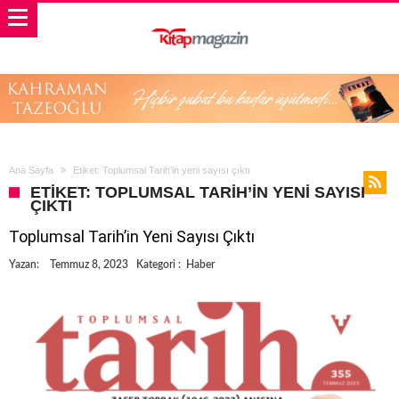
Ana Sayfa
Etiket: Toplumsal Tarih’in yeni sayısı çıktı
ETIKET: TOPLUMSAL TARIH’IN YENI SAYISI
ÇIKTI
Toplumsal Tarih’in Yeni Sayısı Çıktı
Yazan:
Temmuz 8, 2023
Kategori :
Haber