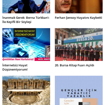
İnanmak Gerek: Berna Türkkan’ı
Ferhan Şensoy Hayatını Kaybetti
İle Keyifli Bir Söyleşi
İnternetsiz Hayat
20. Bursa Kitap Fuarı Açıldı
Düşünemiyorum!