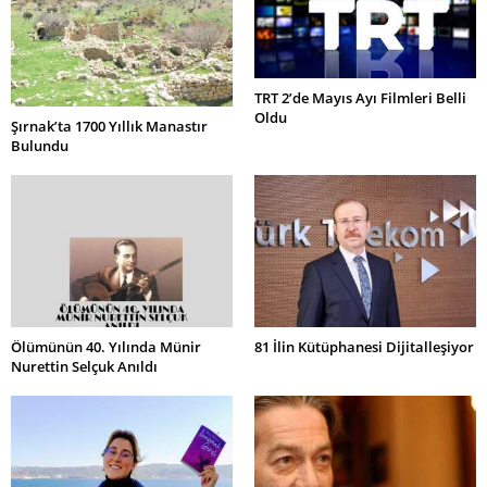
TRT 2’de Mayıs Ayı Filmleri Belli
Oldu
Şırnak’ta 1700 Yıllık Manastır
Bulundu
Ölümünün 40. Yılında Münir
81 İlin Kütüphanesi Dijitalleşiyor
Nurettin Selçuk Anıldı