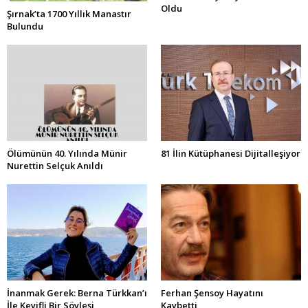
Oldu
Şırnak’ta 1700 Yıllık Manastır
Bulundu
Ölümünün 40. Yılında Münir
81 İlin Kütüphanesi Dijitalleşiyor
Nurettin Selçuk Anıldı
İnanmak Gerek: Berna Türkkan’ı
Ferhan Şensoy Hayatını
İle Keyifli Bir Söyleşi
Kaybetti