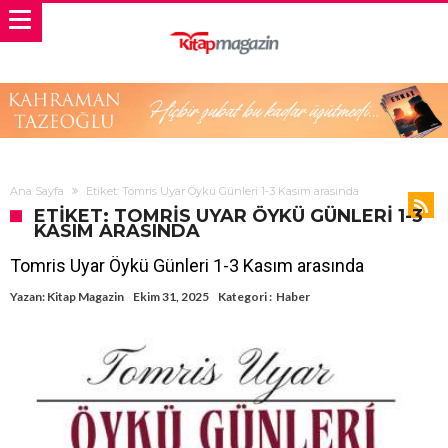
Ana Sayfa
Etiket: Tomris Uyar Öykü Günleri 1-3 Kasım arasında
ETIKET: TOMRIS UYAR ÖYKÜ GÜNLERI 1-3
KASIM ARASINDA
Tomris Uyar Öykü Günleri 1-3 Kasım arasında
Yazan:
Kitap Magazin
Ekim 31, 2025
Kategori :
Haber