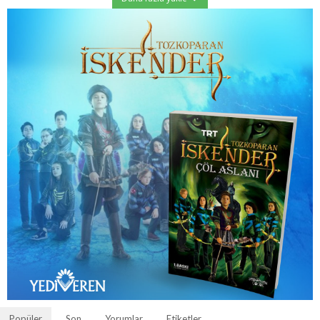
Popüler
Son
Yorumlar
Etiketler