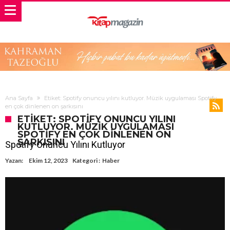
Ana Sayfa
Etiket: Spotify onuncu yılını kutluyor. Müzik uygulaması Spotify
en çok dinlenen on şarkısını
ETIKET: SPOTIFY ONUNCU YILINI
KUTLUYOR. MÜZIK UYGULAMASI
SPOTIFY EN ÇOK DINLENEN ON
ŞARKISINI
Spotify Onuncu Yılını Kutluyor
Yazan:
Ekim 12, 2023
Kategori :
Haber