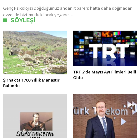
Genç Psikolojisi Doğduğumuz andan itibaren; hatta daha doğmadan
evvel de bizi mutlu kılacak yegane …
SÖYLEŞI
TRT 2’de Mayıs Ayı Filmleri Belli
Oldu
Şırnak’ta 1700 Yıllık Manastır
Bulundu