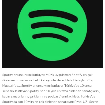
Spotify onuncu yılını kutluyor. Müzik uygulaması Spotify en çok
dinlenen on şarkısını, farklı kategorilerde açıkladı. Detaylar Kitap
Magazin‘de… Spotify onuncu yılını kutluyor Türkiye’de 10’uncu
senesini kutlayan Spotify, son 10 yılın en fazla dinlenen sanatçılarını,
kadın sanatçılarını, şarkılarını ve podcast’lerini açıkladı. Türkiye’de
Spotify’da son 10 yılın en çok dinlenen sanatçıları: Ezhel UZI Sezen