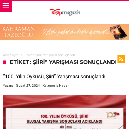
Ana Sayfa
Etiket: Şiiri” Yarışması sonuçlandı
ETIKET: ŞIIRI” YARIŞMASI SONUÇLANDI
“100. Yılın Öyküsü, Şiiri” Yarışması sonuçlandı
Yazan:
Şubat 27, 2024
Kategori :
Haber