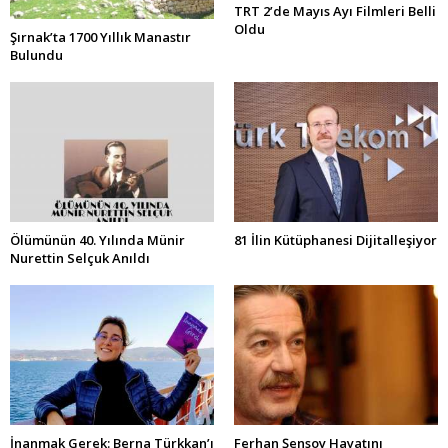
TRT 2’de Mayıs Ayı Filmleri Belli
Oldu
Şırnak’ta 1700 Yıllık Manastır
Bulundu
Ölümünün 40. Yılında Münir
81 İlin Kütüphanesi Dijitalleşiyor
Nurettin Selçuk Anıldı
İnanmak Gerek: Berna Türkkan’ı
Ferhan Şensoy Hayatını