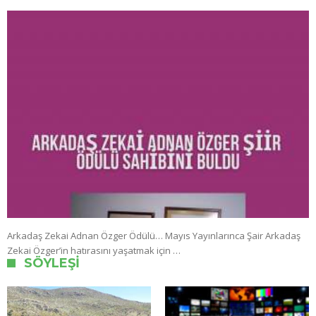
Arkadaş Zekai Adnan Özger Ödülü… Mayıs Yayınlarınca Şair Arkadaş
Zekai Özger’in hatırasını yaşatmak için …
SÖYLEŞI