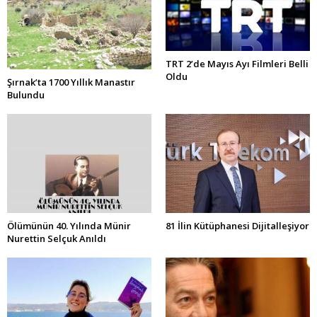
TRT 2’de Mayıs Ayı Filmleri Belli
Oldu
Şırnak’ta 1700 Yıllık Manastır
Bulundu
Ölümünün 40. Yılında Münir
81 İlin Kütüphanesi Dijitalleşiyor
Nurettin Selçuk Anıldı