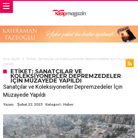
Ana Sayfa
Etiket: Sanatçılar ve koleksiyonerler depremzedeler için müzayede
yapıldı
ETIKET: SANATÇILAR VE
KOLEKSIYONERLER DEPREMZEDELER
IÇIN MÜZAYEDE YAPILDI
Sanatçılar ve Koleksiyonerler Depremzedeler İçin
Müzayede Yapıldı
Yazan:
Şubat 22, 2023
Kategori :
Haber