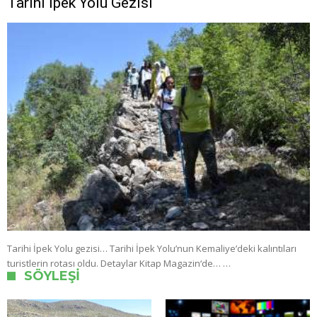
Tarihi İpek Yolu Gezisi
Tarihi İpek Yolu gezisi… Tarihi İpek Yolu’nun Kemaliye’deki kalıntıları
turistlerin rotası oldu. Detaylar Kitap Magazin‘de… …
SÖYLEŞI