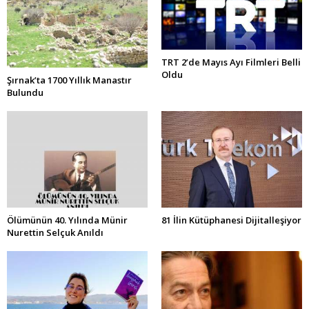
TRT 2’de Mayıs Ayı Filmleri Belli
Oldu
Şırnak’ta 1700 Yıllık Manastır
Bulundu
Ölümünün 40. Yılında Münir
81 İlin Kütüphanesi Dijitalleşiyor
Nurettin Selçuk Anıldı