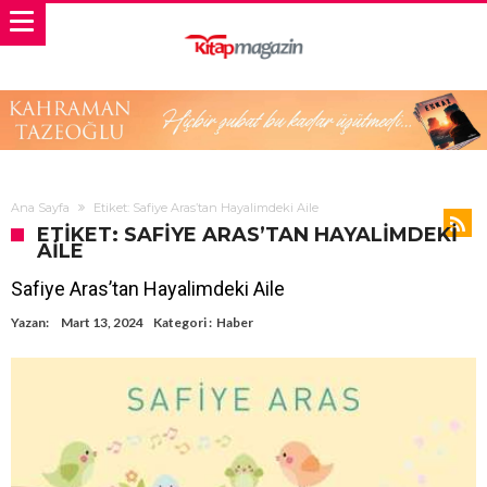
Ana Sayfa
Etiket: Safiye Aras’tan Hayalimdeki Aile
ETIKET: SAFIYE ARAS’TAN HAYALIMDEKI
AILE
Safiye Aras’tan Hayalimdeki Aile
Yazan:
Mart 13, 2024
Kategori :
Haber