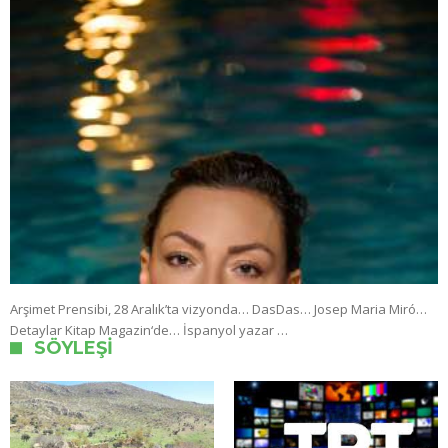
Arşimet Prensibi, 28 Aralık’ta vizyonda… DasDas… Josep Maria Miró…
Detaylar Kitap Magazin‘de… İspanyol yazar …
SÖYLEŞI