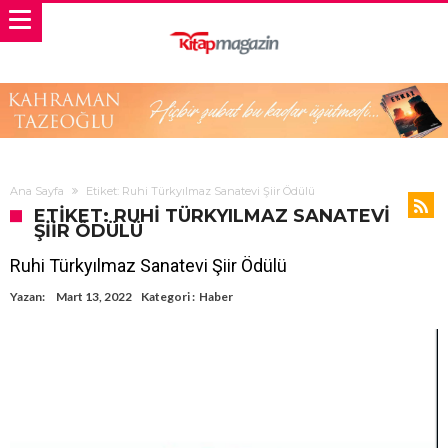
Ana Sayfa
Etiket: Ruhi Türkyılmaz Sanatevi Şiir Ödülü
ETIKET: RUHI TÜRKYILMAZ SANATEVI
ŞIIR ÖDÜLÜ
Ruhi Türkyılmaz Sanatevi Şiir Ödülü
Yazan:
Mart 13, 2022
Kategori :
Haber