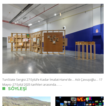
TunState Sergisi 27 Eylül’e Kadar İmalat-Hane’de… Aslı Çavuşoğlu… 17
Mayıs–27 Eylül 2025 tarihleri arasında… …
SÖYLEŞI